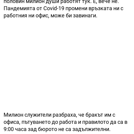
половин милион души работят тук. Е, вече не.
Пандемията от Covid-19 промени връзката ни с
работния ни офис, може би завинаги.
Милион служители разбраха, че бракът им с
офиса, пътуването до работа и правилото да са в
9:00 часа зад бюрото не са задължителни.