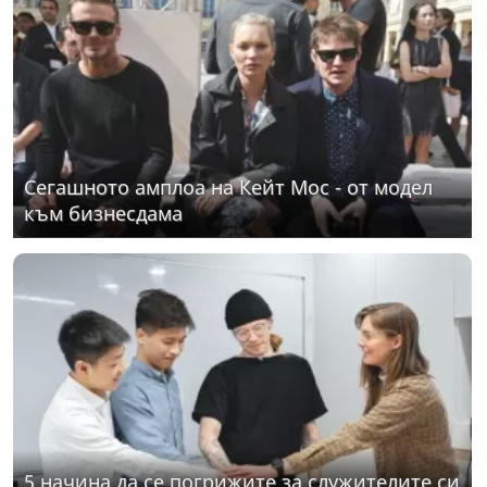
Сегашното амплоа на Кейт Мос - от модел
към бизнесдама
5 начина да се погрижите за служителите си