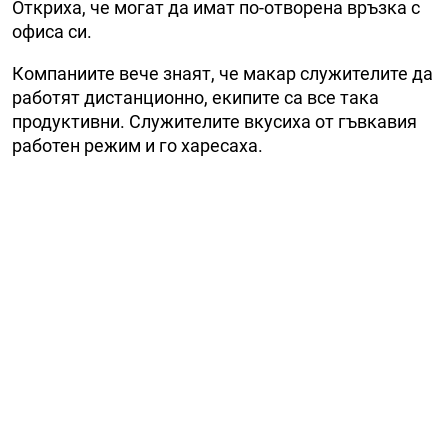
Откриха, че могат да имат по-отворена връзка с
офиса си.
Компаниите вече знаят, че макар служителите да
работят дистанционно, екипите са все така
продуктивни. Служителите вкусиха от гъвкавия
работен режим и го харесаха.