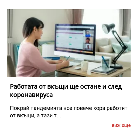
Работата от вкъщи ще остане и след
коронавируса
Покрай пандемията все повече хора работят
от вкъщи, а тази т...
виж още