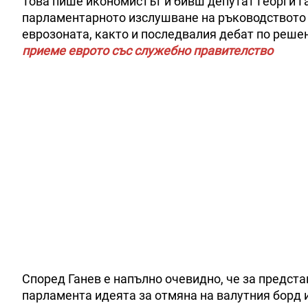
Това пише икономистът и бивш депутат Георги Г
парламентарното изслушване на ръководството н
еврозоната, както и последвалия дебат по реше
приеме еврото със служебно правителство
Според Ганев е напълно очевидно, че за предста
парламента идеята за отмяна на валутния борд 