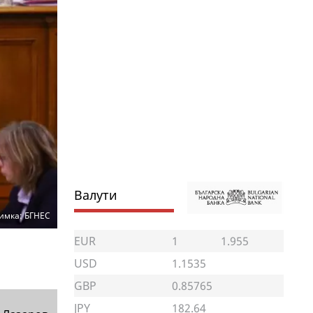
Валути
имка: БГНЕС
EUR
1
1.955
USD
1.1535
GBP
0.85765
JPY
182.64