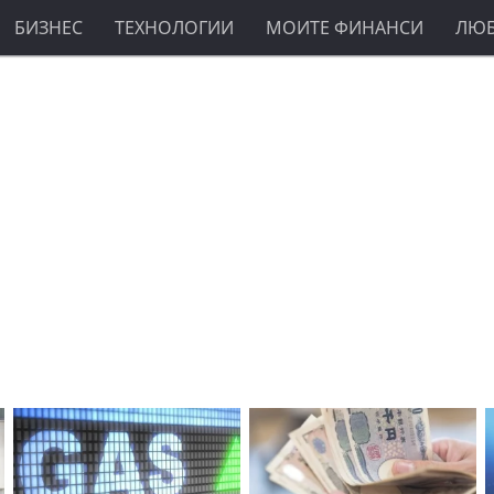
БИЗНЕС
ТЕХНОЛОГИИ
МОИТЕ ФИНАНСИ
ЛЮ