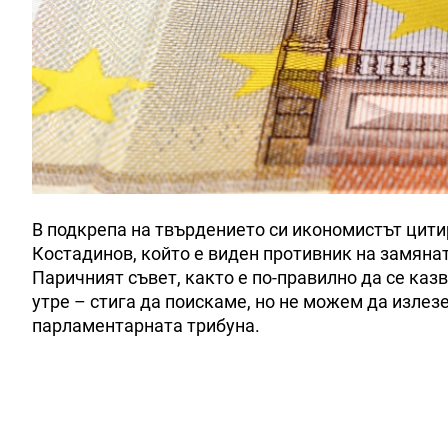
В подкрепа на твърдението си икономистът цити
Костадинов, който е виден противник на замянат
Паричният съвет, както е по-правилно да се каз
утре – стига да поискаме, но не можем да излезе
парламентарната трибуна.