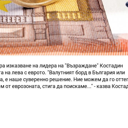
ра изказване на лидера на "Възраждане" Костадин
а на лева с еврото. "Валутният борд в България или
ва, е наше суверенно решение. Ние можем да го отт
м от еврозоната, стига да поискаме..." - казва Коста