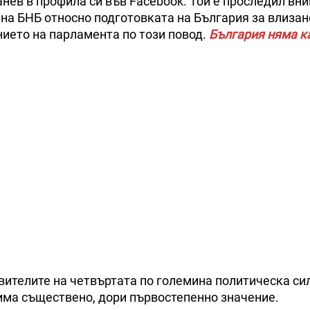
анев в профила си във Facebook. Той е проследил вн
а БНБ относно подготовката на България за влизан
нието на парламента по този повод.
България няма к
вителите на четвъртата по големина политическа си
има съществено, дори първостепенно значение.