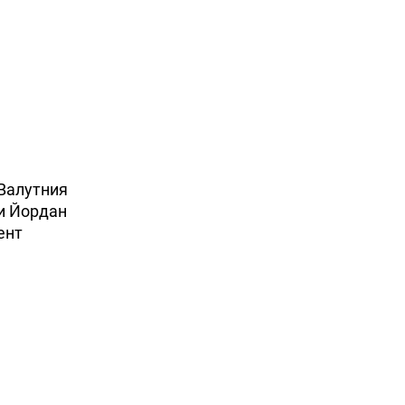
 Валутния
 и Йордан
ент