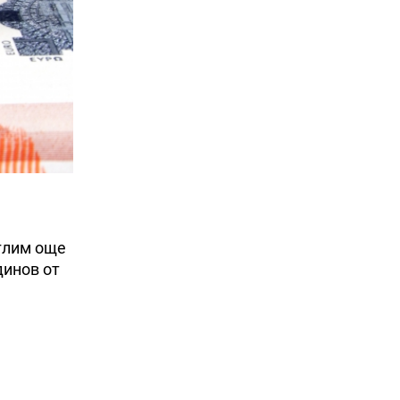
еглим още
динов от