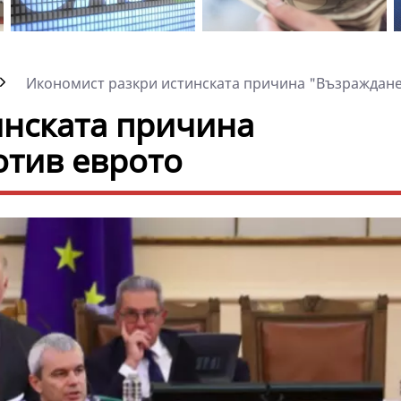
Икономист разкри истинската причина "Възраждане"
инската причина
отив еврото