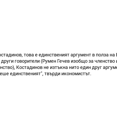
стадинов, това е единственият аргумент в полза на
т други говорители (Румен Гечев изобщо за членство
нство), Костадинов не изтъкна нито един друг аргум
беше единственият", твърди икономистът.