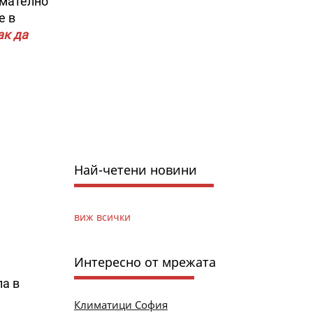
имателно
е в
ак да
Най-четени новини
виж всички
Интересно от мрежата
ла в
Климатици София