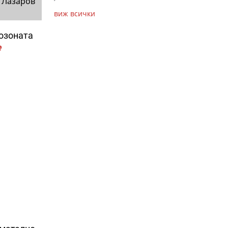
 Лазаров
виж всички
розоната
е