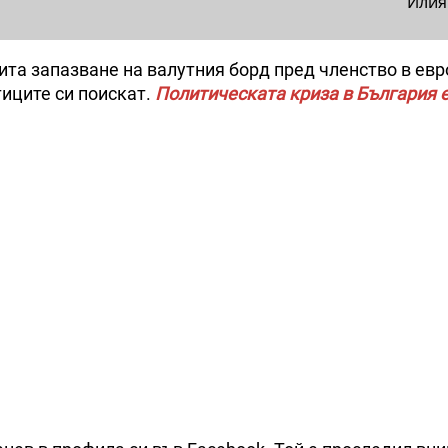
Илия
та запазване на валутния борд пред членство в ев
тиците си поискат.
Политическата криза в България 