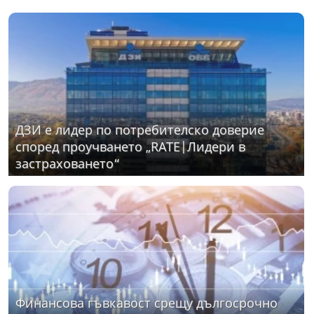
ДЗИ е лидер по потребителско доверие
според проучването „RATE|Лидери в
застраховането“
Финансова гъвкавост срещу дългосрочно