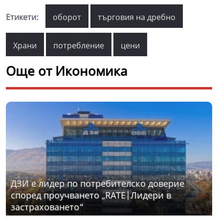
Етикети:
оборот
търговия на дребно
Храни
потребление
цени
Още от Икономика
ДЗИ е лидер по потребителско доверие
според проучването „RATE|Лидери в
застраховането“