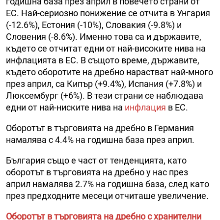
годишна база през април в повечето страни от
ЕС. Най-сериозно понижение се отчита в Унгария
(-12.6%), Естония (-10%), Словакия (-9.8%) и
Словения (-8.6%). Именно това са и държавите,
където се отчитат едни от най-високите нива на
инфлацията в ЕС. В същото време, държавите,
където оборотите на дребно нарастват най-много
през април, са Кипър (+9.4%), Испания (+7.8%) и
Люксембург (+6%). В тези страни се наблюдава
едни от най-ниските нива на
инфлация
в ЕС.
Оборотът в търговията на дребно в Германия
намалява с 4.4% на годишна база през април.
България също е част от тенденцията, като
оборотът в търговията на дребно у нас през
април намалява 2.7% на годишна база, след като
през предходните месеци отчиташе увеличение.
Оборотът в търговията на дребно с хранителни