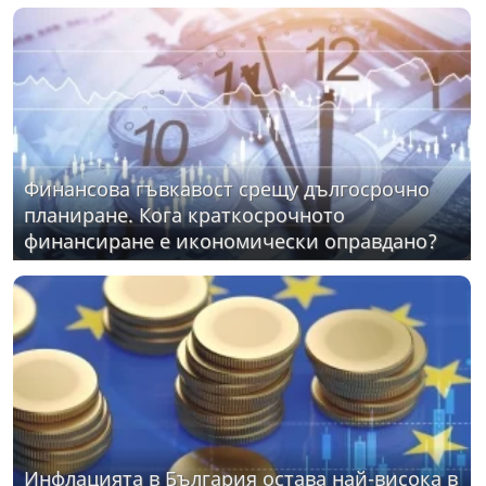
Финансова гъвкавост срещу дългосрочно
планиране. Кога краткосрочното
финансиране е икономически оправдано?
Инфлацията в България остава най-висока в