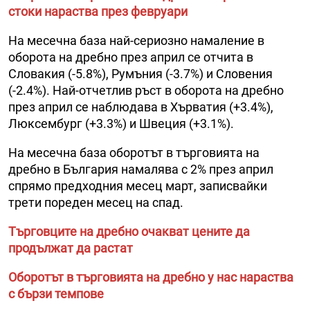
стоки нараства през февруари
На месечна база най-сериозно намаление в
оборота на дребно през април се отчита в
Словакия (-5.8%), Румъния (-3.7%) и Словения
(-2.4%). Най-отчетлив ръст в оборота на дребно
през април се наблюдава в Хърватия (+3.4%),
Люксембург (+3.3%) и Швеция (+3.1%).
На месечна база оборотът в търговията на
дребно в България намалява с 2% през април
спрямо предходния месец март, записвайки
трети пореден месец на спад.
Търговците на дребно очакват цените да
продължат да растат
Оборотът в търговията на дребно у нас нараства
с бързи темпове