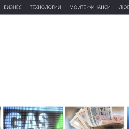
БИЗНЕС
ТЕХНОЛОГИИ
МОИТЕ ФИНАНСИ
ЛЮ