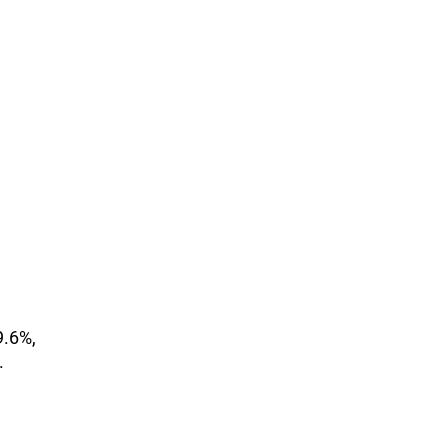
9.6%,
.