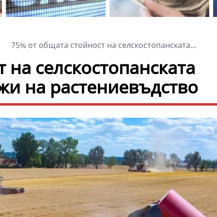
75% от общата стойност на селскостопанската...
т на селскостопанската
лжи на растениевъдство