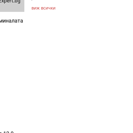
Expert.bg
виж всички
 миналата