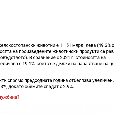
елскостопански животни е 1.151 млрд. лева (49.3% 
остта на произведените животински продукти се рав
овъдството). В сравнение с 2021 г. стойността на
личава с 19.1%, което се дължи на нарастване на це
кти спрямо предходната година отбелязва увеличени
2.3%, докато обемите спадат с 2.9%.
 чужбина?