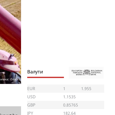
Валути
имка: iStock
EUR
1
1.955
USD
1.1535
GBP
0.85765
JPY
182.64