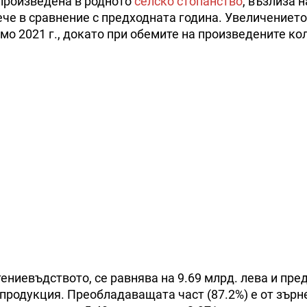
 произведена в родното
селско стопанство
, възлиза н
вече в сравнение с предходната година. Увеличението
ямо 2021 г., докато при обемите на произведените ко
ениевъдството, се равнява на 9.69 млрд. лева и пре
продукция. Преобладаващата част (87.2%) е от зърне