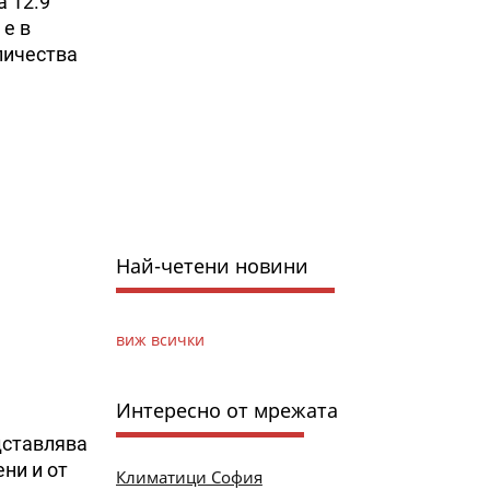
а 12.9
 е в
личества
Най-четени новини
виж всички
Интересно от мрежата
дставлява
ни и от
Климатици София