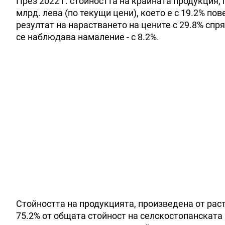
През 2022 г. стойността на крайната продукция,
млрд. лева (по текущи цени), което е с 19.2% по
резултат на нарастването на цените с 29.8% спр
се наблюдава намаление - с 8.2%.
Стойността на продукцията, произведена от раст
75.2% от общата стойност на селскостопанската 