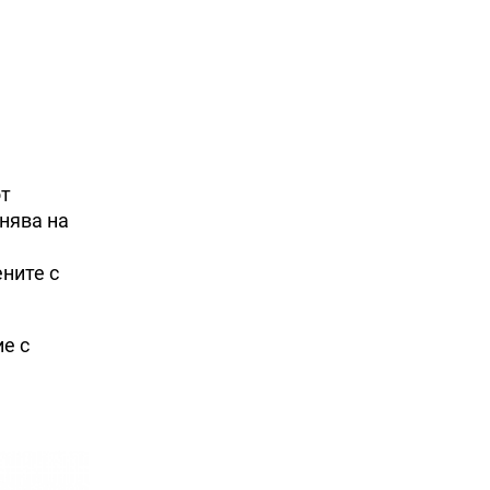
от
нява на
ните с
е с