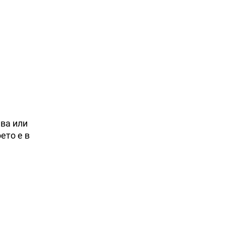
ева или
ето е в