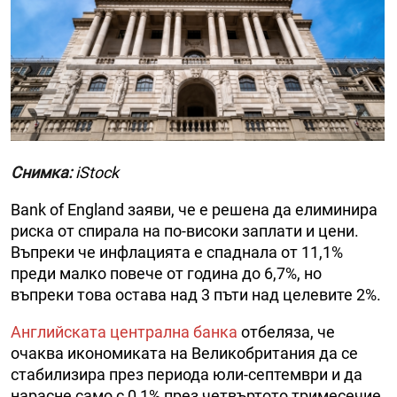
Снимка:
iStock
Bank of England заяви, че е решена да елиминира
риска от спирала на по-високи заплати и цени.
Въпреки че инфлацията е спаднала от 11,1%
преди малко повече от година до 6,7%, но
въпреки това остава над 3 пъти над целевите 2%.
Английската централна банка
отбеляза, че
очаква икономиката на Великобритания да се
стабилизира през периода юли-септември и да
нарасне само с 0,1% през четвъртото тримесечие,