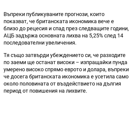
Въпреки публикуваните прогнози, които
показват, че британската икономика вече е
близо до рецесия и спад през следващите години,
АЦБ задържа основната лихва на 5,25% след 14
последователни увеличения.
Тя също затвърди убеждението си, че разходите
по заеми ще останат високи – изпращайки пунда
умерено високо спрямо еврото и долара, въпреки
че досега британската икономика е усетила само
около половината от въздействието на дългия
период от повишения на лихвите.