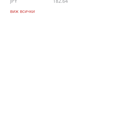
JPY
182.64
виж всички