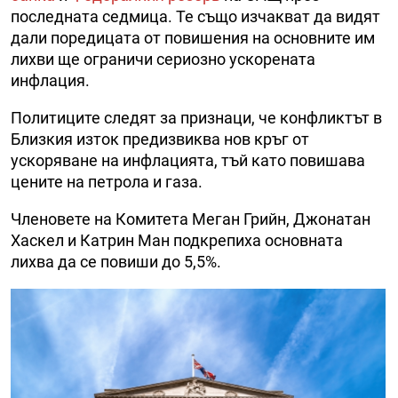
последната седмица. Те също изчакват да видят
дали поредицата от повишения на основните им
лихви ще ограничи сериозно ускорената
инфлация.
Политиците следят за признаци, че конфликтът в
Близкия изток предизвиква нов кръг от
ускоряване на инфлацията, тъй като повишава
цените на петрола и газа.
Членовете на Комитета Меган Грийн, Джонатан
Хаскел и Катрин Ман подкрепиха основната
лихва да се повиши до 5,5%.