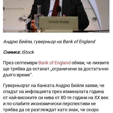
Андрю Бейли, гуверньор на Bank of England
Снимка:
iStock
През септември
Bank of England
обяви, че лихвите
ще трябва да останат „ограничени за достатъчно
дълго време“.
Гуверньорът на банката Андрю Бейли заяви, че
спадът на инфлацията през изминалата година
от най-високите си нива от 80-те години на ХХ век
и по-слабите икономически перспективи не
трябва да се разглеждат като знак, че скоро