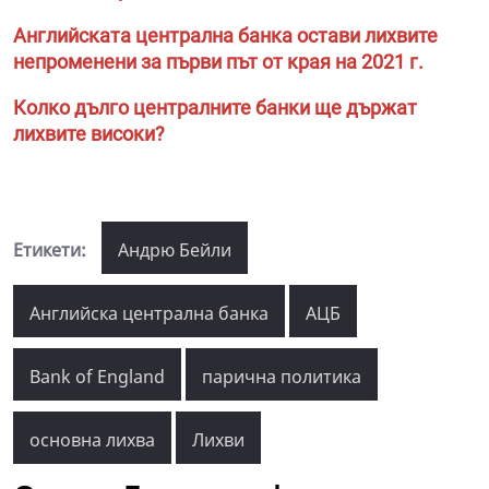
Английската централна банка остави лихвите
непроменени за първи път от края на 2021 г.
Колко дълго централните банки ще държат
лихвите високи?
Етикети:
Андрю Бейли
Английска централна банка
АЦБ
Bank of England
парична политика
основна лихва
Лихви