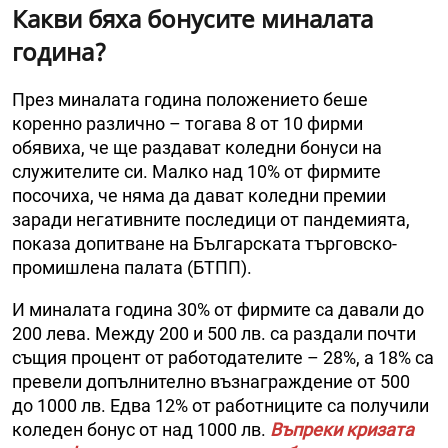
Какви бяха бонусите миналата
година?
През миналата година положението беше
коренно различно – тогава 8 от 10 фирми
обявиха, че ще раздават коледни бонуси на
служителите си. Малко над 10% от фирмите
посочиха, че няма да дават коледни премии
заради негативните последици от пандемията,
показа допитване на Българската търговско-
промишлена палата (БТПП).
И миналата година 30% от фирмите са давали до
200 лева. Между 200 и 500 лв. са раздали почти
същия процент от работодателите – 28%, а 18% са
превели допълнително възнаграждение от 500
до 1000 лв. Едва 12% от работниците са получили
коледен бонус от над 1000 лв.
Въпреки кризата