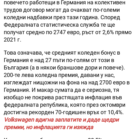
повечето работещи в Германия на колективен
трудов договор могат да очакват по-големи
коледни надбавки през тази година. Според
Федералната статистическа служба те ще
получат средно по 2747 евро, ръст от 2,6% прямо
2021 г.
Това означава, че средният коледен бонус в
Германия е над 27 пъти по-голям от този в
България (а в някои браншове дори и повече).
200-те лева коледна премия, давани у нас,
изглеждат нищожни на фона на над 2700 евро в
Германия. И макар сумата да е сериозна, тя
изобщо не покрива растящата инфлация във
федералната република, която през октомври
достигна рекорден 70-годишен връх от 10,4%.
Volkswagen вдигна заплатите и даде щедри
премии, но инфлацията ги изяжда