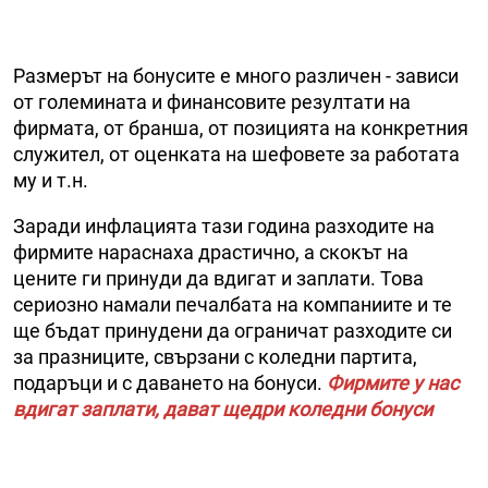
Размерът на бонусите е много различен - зависи
от големината и финансовите резултати на
фирмата, от бранша, от позицията на конкретния
служител, от оценката на шефовете за работата
му и т.н.
Заради инфлацията тази година разходите на
фирмите нараснаха драстично, а скокът на
цените ги принуди да вдигат и заплати. Това
сериозно намали печалбата на компаниите и те
ще бъдат принудени да ограничат разходите си
за празниците, свързани с коледни партита,
подаръци и с даването на бонуси.
Фирмите у нас
вдигат заплати, дават щедри коледни бонуси