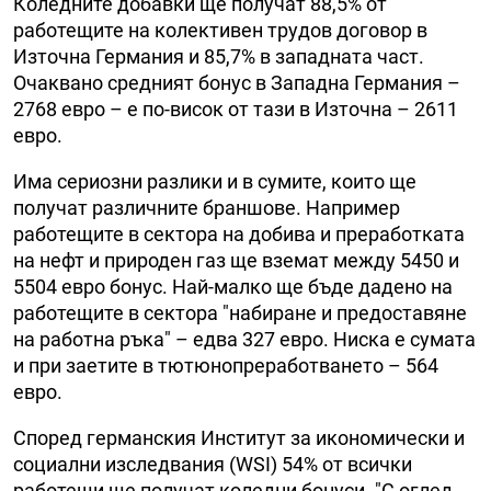
Коледните добавки ще получат 88,5% от
работещите на колективен трудов договор в
Източна Германия и 85,7% в западната част.
Очаквано средният бонус в Западна Германия –
2768 евро – е по-висок от тази в Източна – 2611
евро.
Има сериозни разлики и в сумите, които ще
получат различните браншове. Например
работещите в сектора на добива и преработката
на нефт и природен газ ще вземат между 5450 и
5504 евро бонус. Най-малко ще бъде дадено на
работещите в сектора "набиране и предоставяне
на работна ръка" – едва 327 евро. Ниска е сумата
и при заетите в тютюнопреработването – 564
евро.
Според германския Институт за икономически и
социални изследвания (WSI) 54% от всички
работещи ще получат коледни бонуси. "С оглед