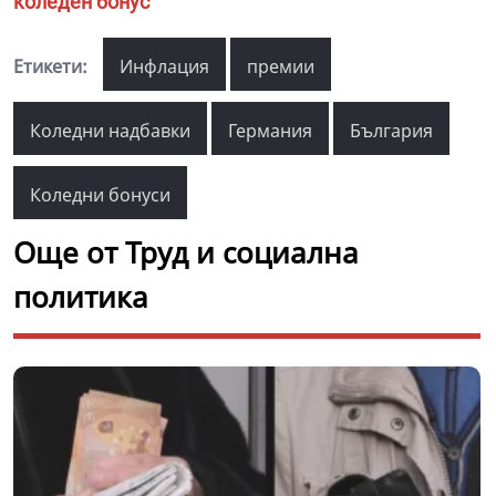
коледен бонус
Етикети:
Инфлация
премии
Коледни надбавки
Германия
България
Коледни бонуси
Още от Труд и социална
политика