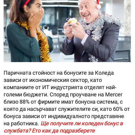
Паричната стойност на бонусите за Коледа
зависи от икономическия сектор, като
компаниите от ИТ индустрията отделят най-
големи бюджети. Според проучване на Mercer
близо 88% от фирмите имат бонусна система, с
която да насърчават служителите си, като 60% от
бонуса зависи от индивидуалното представяне
на работника.
Ще получите ли коледен бонус в
службата? Ето как да подразберете