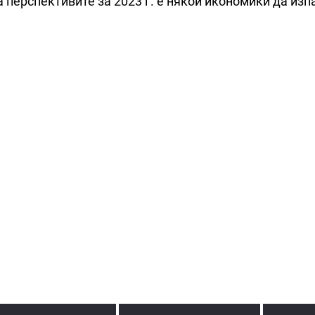
 перспективите за 2023 г. е някои икономики да изп