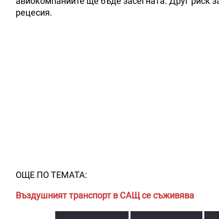
авиокомпаниите ще бъде засегната. Друг риск за
рецесия.
ОЩЕ ПО ТЕМАТА:
Въздушният транспорт в САЩ се съживява