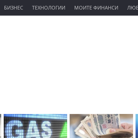
БИЗНЕС
ТЕХНОЛОГИИ
МОИТЕ ФИНАНСИ
ЛЮ