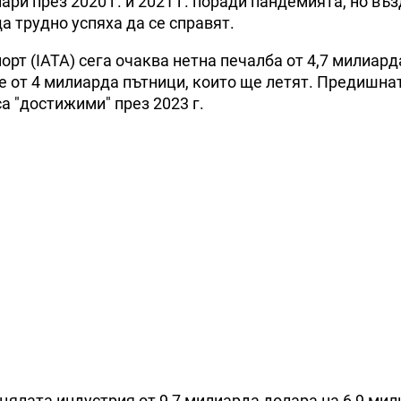
ри през 2020 г. и 2021 г. поради пандемията, но въ
а трудно успяха да се справят.
т (IATA) сега очаква нетна печалба от 4,7 милиард
че от 4 милиарда пътници, които ще летят. Предишна
а "достижими" през 2023 г.
в цялата индустрия от 9,7 милиарда долара на 6,9 ми