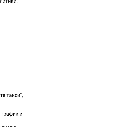
литики.
е такси",
 трафик и