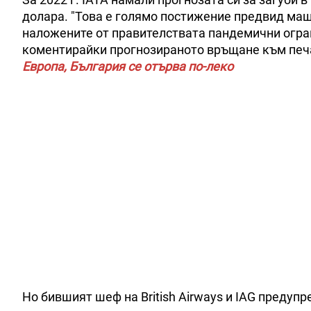
долара. "Това е голямо постижение предвид мащ
наложените от правителствата пандемични огран
коментирайки прогнозираното връщане към печа
Европа, България се отърва по-леко
Но бившият шеф на British Airways и IAG предуп