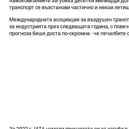
Авиокомпаниите загубиха десетки милиарди дола
транспорт се възстанови частично и някои летищ
Международната асоциация за въздушен транспор
за индустрията през следващата година, с пове
прогноза беше доста по-скромна - че печалбите с
За 2022 г. IATA намали прогнозата си за загуби 