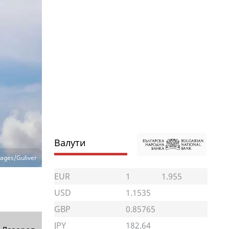
Валути
ages/Guliver
EUR
1
1.955
USD
1.1535
GBP
0.85765
JPY
182.64