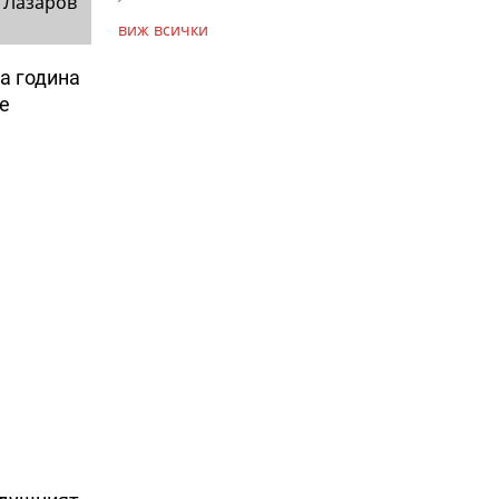
 Лазаров
виж всички
а година
е