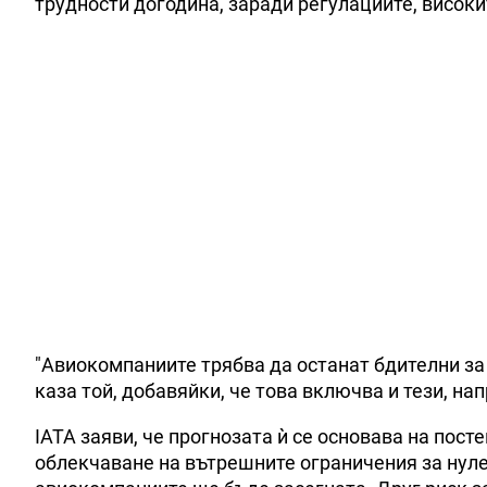
трудности догодина, заради регулациите, висок
"Авиокомпаниите трябва да останат бдителни за
каза той, добавяйки, че това включва и тези, на
IATA заяви, че прогнозата ѝ се основава на пос
облекчаване на вътрешните ограничения за нулев