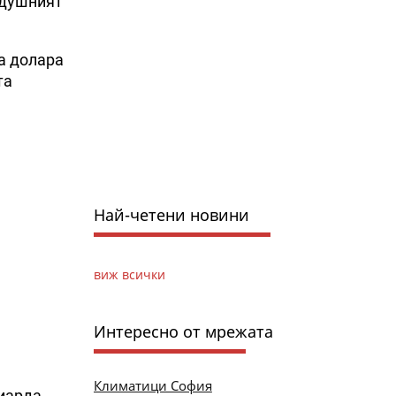
здушният
а долара
та
Най-четени новини
виж всички
Интересно от мрежата
Климатици София
лиарда