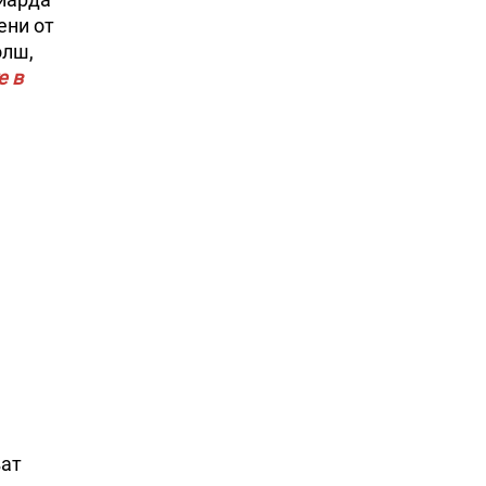
ени от
олш,
е в
ват