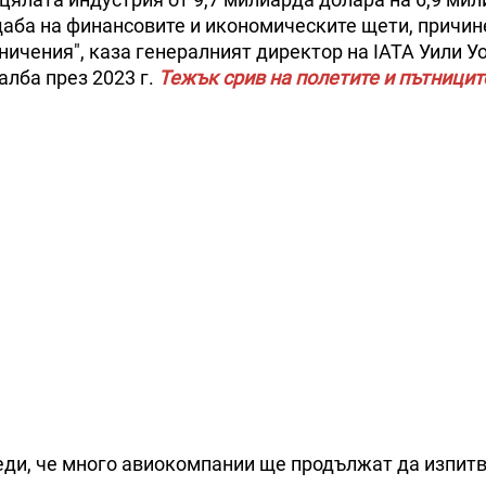
аба на финансовите и икономическите щети, причин
ичения", каза генералният директор на IATA Уили У
лба през 2023 г.
Тежък срив на полетите и пътницит
реди, че много авиокомпании ще продължат да изпит