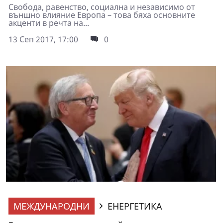
Свобода, равенство, социална и независимо от
външно влияние Европа – това бяха основните
акценти в речта на...
13 Сеп 2017, 17:00
0
МЕЖДУНАРОДНИ
ЕНЕРГЕТИКА