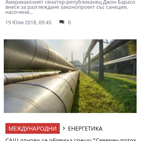
Американският сенатор-републиканец Джон Барасо
внесе за разглеждане законопроект със санкции,
насочени...
19 Юли 2018, 09:45
0
МЕЖДУНАРОДНИ
ЕНЕРГЕТИКА
САЩ отново се обявиха срещу "Северен поток