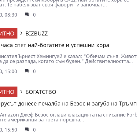
т. Те набелязват своя фаворит и започват...
0, 08:30
0
ИТНО
BIZBUZZ
 часа спят най-богатите и успешни хора
писател Ърнест Хемингуей е казал: "Обичам съня. Живот
 да се разпада, когато съм буден." Действителността...
0, 15:00
0
ИТНО
БОГАТСТВО
русът донесе печалба на Безос и загуба на Тръмп
Amazon Джеф Безос оглави класацията на списание Forb
те американци за трета поредна...
0, 15:50
0