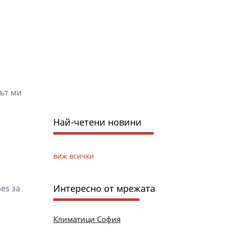
ът ми
Най-четени новини
виж всички
Интересно от мрежата
es за
Климатици София