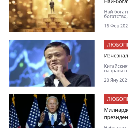
Най-бога
Най-богат
богатство,
16 Фев 202
ЛЮБОП
Изчезнал
Китайския
направи п
20 Яну 202
ЛЮБОП
Милиарде
президен
Наближат 