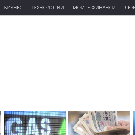
БИЗНЕС
ТЕХНОЛОГИИ
МОИТЕ ФИНАНСИ
ЛЮ