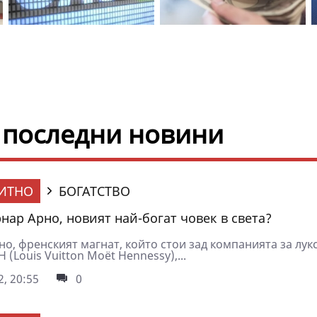
- последни новини
ИТНО
БОГАТСТВО
рнар Арно, новият най-богат човек в света?
о, френският магнат, който стои зад компанията за лук
 (Louis Vuitton Moët Hennessy),...
2, 20:55
0