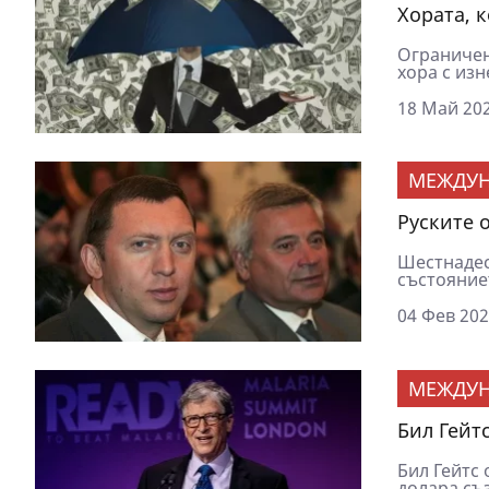
Хората, 
Ограничен
хора с изн
18 Май 202
МЕЖДУ
Руските 
Шестнадес
състояниет
04 Фев 202
МЕЖДУ
Бил Гейтс
Бил Гейтс 
долара съз