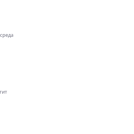
 среда
гит