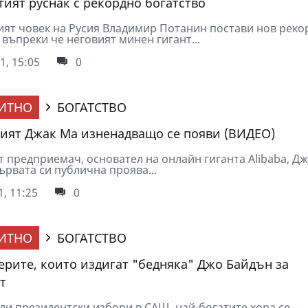
тият руснак с рекордно богатство
ият човек на Русия Владимир Потанин постави нов реко
 въпреки че неговият минен гигант...
1, 15:05
0
ИТНО
БОГАТСТВО
ият Джак Ма изненадващо се появи (ВИДЕО)
т предприемач, основател на онлайн гиганта Alibaba, Д
ървата си публична проява...
1, 11:25
0
ИТНО
БОГАТСТВО
рите, които издигат "бедняка" Джо Байдън за
т
ли президентски избори в САЩ, най-богатите хора се