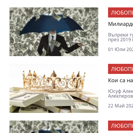
ЛЮБОП
Милиарде
Въпреки т
през 2019 
01 Юли 202
ЛЮБОП
Кои са н
Юсуф Алек
Алекперов 
22 Май 202
ЛЮБОП