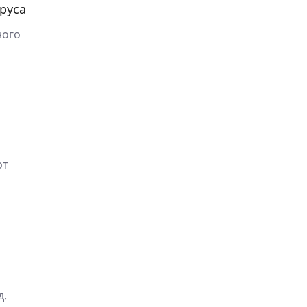
руса
ного
от
д.