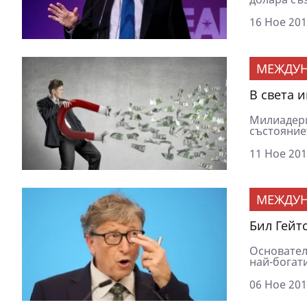
16 Ное 201
МЕЖДУ
В света 
Милиадери
състояниет
11 Ное 201
МЕЖДУ
Бил Гейт
Основателя
най-богати
06 Ное 201