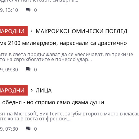
9, 13:10
0
НАРОДНИ
МАКРОИКОНОМИЧЕСКИ ПОГЛЕД
има 2100 милиардери, нараснали са драстично
те в света продължават да се увеличават, въпреки че
о на свръхбогатите е понесло удар...
9, 09:30
0
НАРОДНИ
ЛИЦА
с обедня - но спрямо само двама души
т на Microsoft, Бил Гейтс, загуби второто място в класа
те хора в света от френски...
9, 07:30
0