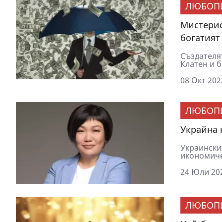
ЛЮБОП
Мистерио
богатият
Създателя
Клатен и б
08 Окт 202
ЛЮБОП
Украйна 
Украински
икономиче
24 Юли 202
ЛЮБОП