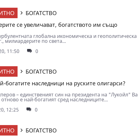
ИТНО
БОГАТСТВО
рите се увеличават, богатството им също
урбулентната глобална икономическа и геополитическа
г., милиардерите по света...
0, 11:50
0
ИТНО
БОГАТСТВО
ай-богатите наследници на руските олигарси?
перов – единственият син на президента на "Лукойл" Ва
отново е най-богатият сред наследниците...
0, 12:25
0
ИТНО
БОГАТСТВО