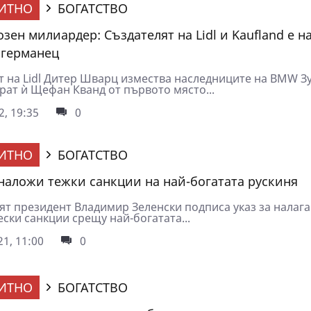
ИТНО
БОГАТСТВО
зен милиардер: Създателят на Lidl и Kaufland е н
 германец
т на Lidl Дитер Шварц измества наследниците на BMW З
рат ѝ Щефан Кванд от първото място...
2, 19:35
0
ИТНО
БОГАТСТВО
наложи тежки санкции на най-богатата рускиня
ят президент Владимир Зеленски подписа указ за налага
ски санкции срещу най-богатата...
1, 11:00
0
ИТНО
БОГАТСТВО