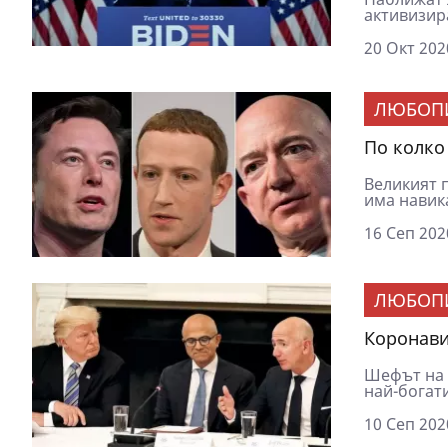
активизира
20 Окт 202
ЛЮБОП
По колко
Великият 
има навика
16 Сеп 202
ЛЮБОП
Коронави
Шефът на 
най-богати
10 Сеп 202