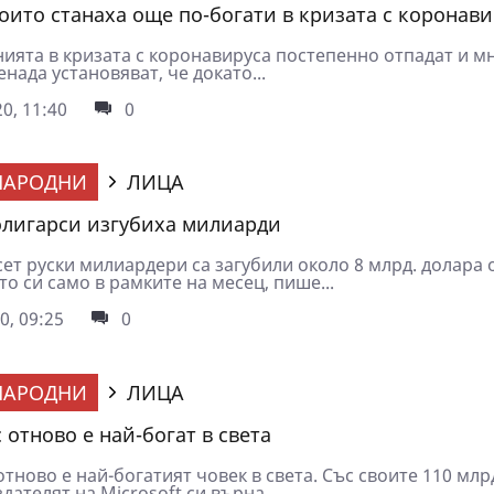
които станаха още по-богати в кризата с коронави
ията в кризата с коронавируса постепенно отпадат и м
енада установяват, че докато...
0, 11:40
0
НАРОДНИ
ЛИЦА
олигарси изгубиха милиарди
ет руски милиардери са загубили около 8 млрд. долара 
о си само в рамките на месец, пише...
0, 09:25
0
НАРОДНИ
ЛИЦА
 отново е най-богат в света
отново е най-богатият човек в света. Със своите 110 млр
дателят на Microsoft си върна...