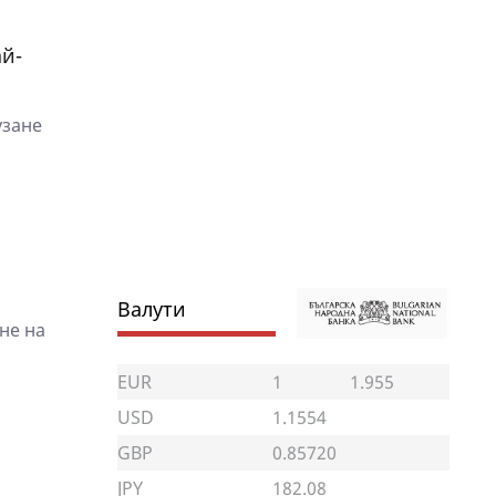
ай-
узане
Валути
не на
EUR
1
1.955
USD
1.1554
GBP
0.85720
JPY
182.08