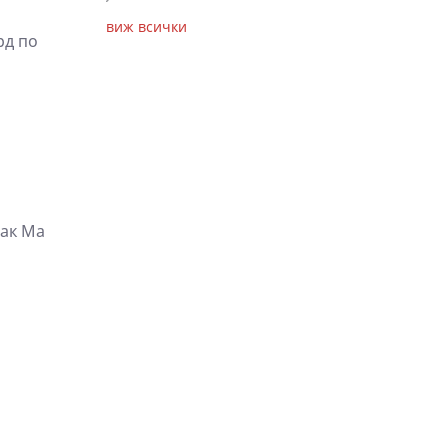
виж всички
рд по
жак Ма