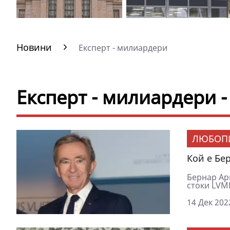
Новини
Експерт - милиардери
Експерт - милиардери 
ЛЮБОП
Кой е Бе
Бернар Арн
стоки LVMH
14 Дек 202