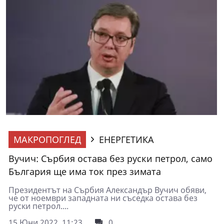
МАКРОПОГЛЕД
ЕНЕРГЕТИКА
Вучич: Сърбия остава без руски петрол, само
България ще има ток през зимата
Президентът на Сърбия Александър Вучич обяви,
че от ноември западната ни съседка остава без
руски петрол....
15 Юни 2022, 11:23
0