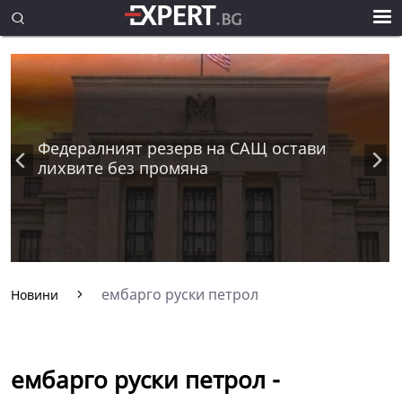
Федералният резерв на САЩ остави
лихвите без промяна
ембарго руски петрол
Новини
ембарго руски петрол -