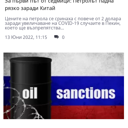
За първи път от седмици: Петролът падна
рязко заради Китай
Цените на петрола се сринаха с повече от 2 долара
заради увеличаване на COVID-19 случаите в Пекин,
което ще възпрепятства...
13 Юни 2022, 11:15
0