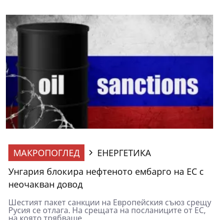
МАКРОПОГЛЕД
ЕНЕРГЕТИКА
Унгария блокира нефтеното ембарго на ЕС с
неочакван довод
Шестият пакет санкции на Европейския съюз срещу
Русия се отлага. На срещата на посланиците от ЕС,
на която трябваше...