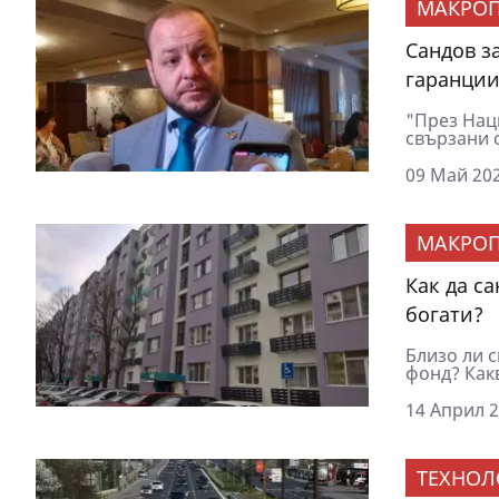
МАКРОП
Сандов з
гаранции
"През Нац
свързани с
09 Май 202
МАКРОП
Как да с
богати?
Близо ли 
фонд? Как
14 Април 2
ТЕХНОЛ