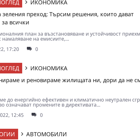
ОГЛЕД
ИКОНОМИКА
а зеления преход: Търсим решения, които дават
 за всички
ионалния план за възстановяване и устойчивост приехм
 намаляване на емисиите,...
2, 17:20
0
ОГЛЕД
ИКОНОМИКА
анираме и реновираме жилищата ни, дори да не с
сме до енергийно ефективен и климатично неутрален сг
во означават промените в директивата...
022, 12:45
0
ОГИИ
АВТОМОБИЛИ