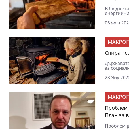
В бюджета
енергийни
06 Фев 202
МАКРОП
Спират с
Държавата
за социалн
28 Яну 202
МАКРОП
Проблем 
План за 
Проблем щ