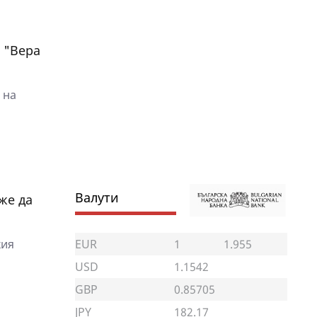
 "Вера
 на
Валути
же да
EUR
1
1.955
кия
USD
1.1542
GBP
0.85705
JPY
182.17