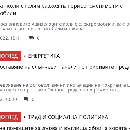
ат коли с голям разход на гориво, сменяме ги с
мобили
 бензиновите и дизеловите коли с електромобили, както
а замърсяващи автомобили и такива...
022, 15:11
0
ОГЛЕД
ЕНЕРГЕТИКА
оставяне на слънчеви панели по покривите пред
едряване на фотоволтаични инсталации на покривите 
да влезе в програма Околна среда вицепремиерът...
2, 10:20
0
ОГЛЕД
ТРУД И СОЦИАЛНА ПОЛИТИКА
на помощите за дърва и въглища обрича хората н