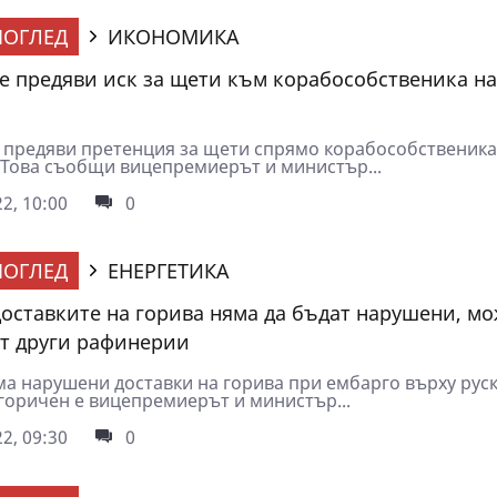
ОГЛЕД
ИКОНОМИКА
 предяви иск за щети към корабособственика на
предяви претенция за щети спрямо корабособственика
. Това съобщи вицепремиерът и министър...
2, 10:00
0
ОГЛЕД
ЕНЕРГЕТИКА
Доставките на горива няма да бъдат нарушени, мо
от други рафинерии
ма нарушени доставки на горива при ембарго върху рус
егоричен е вицепремиерът и министър...
2, 09:30
0