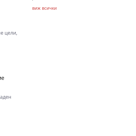
виж всички
е цели,
ме
раден