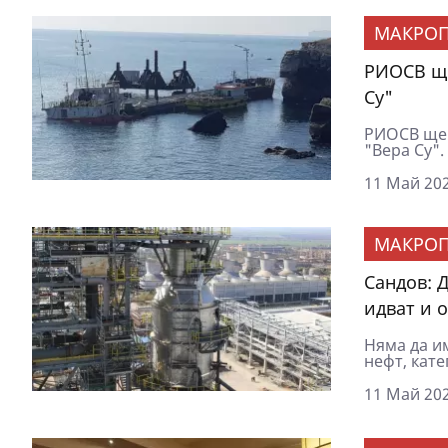
МАКРОП
РИОСВ ще
Су"
РИОСВ ще 
"Вера Су"
11 Май 202
МАКРОП
Сандов: 
идват и 
Няма да и
нефт, кат
11 Май 202