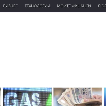
БИЗНЕС
ТЕХНОЛОГИИ
МОИТЕ ФИНАНСИ
ЛЮ