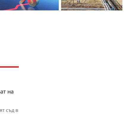
ат на
ят съд в