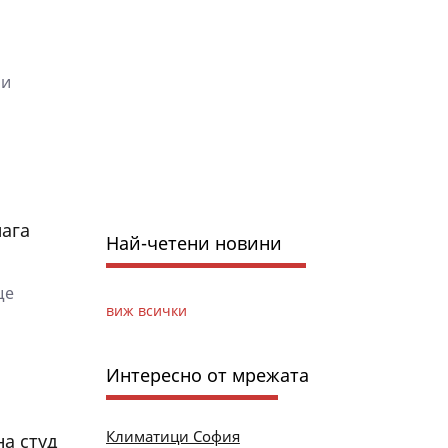
 и
лага
Най-четени новини
ще
виж всички
Интересно от мрежата
Климатици София
а студ