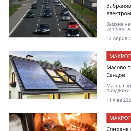
Забраняв
електро
Замяна на
забрана з
12 Април 2
МАКРОП
Масово п
Сандов
Масово вн
предложи 
11 Фев 202
МАКРОП
Спиране 