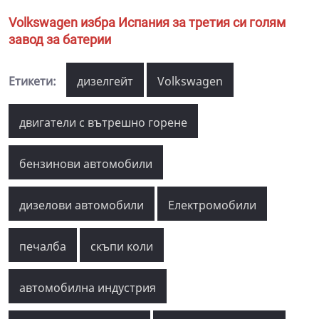
Volkswagen избра Испания за третия си голям
завод за батерии
Етикети:
дизелгейт
Volkswagen
двигатели с вътрешно горене
бензинови автомобили
дизелови автомобили
Електромобили
печалба
скъпи коли
автомобилна индустрия