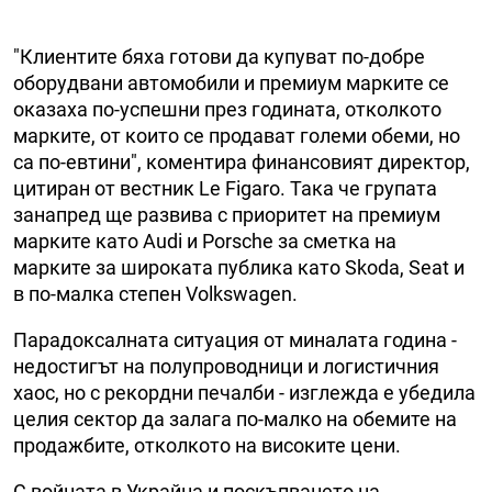
"Клиентите бяха готови да купуват по-добре
оборудвани автомобили и премиум марките се
оказаха по-успешни през годината, отколкото
марките, от които се продават големи обеми, но
са по-евтини", коментира финансовият директор,
цитиран от вестник Le Figaro. Така че групата
занапред ще развива с приоритет на премиум
марките като Audi и Porsche за сметка на
марките за широката публика като Skoda, Seat и
в по-малка степен Volkswagen.
Парадоксалната ситуация от миналата година -
недостигът на полупроводници и логистичния
хаос, но с рекордни печалби - изглежда е убедила
целия сектор да залага по-малко на обемите на
продажбите, отколкото на високите цени.
С войната в Украйна и поскъпването на