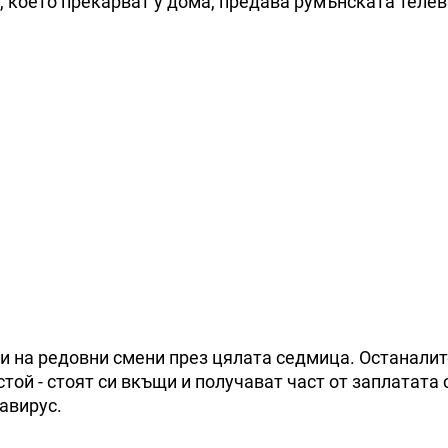
, което прекарват у дома, предава румънската теле
и на редовни смени през цялата седмица. Останалит
той - стоят си вкъщи и получават част от заплатата 
авирус.