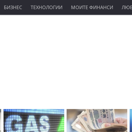
БИЗНЕС
ТЕХНОЛОГИИ
МОИТЕ ФИНАНСИ
ЛЮ