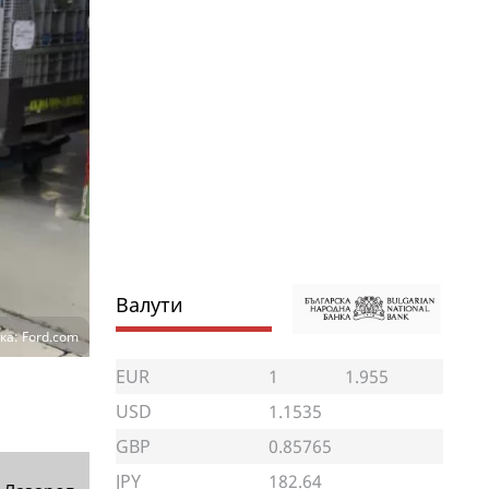
Валути
а: Ford.com
EUR
1
1.955
USD
1.1535
GBP
0.85765
JPY
182.64