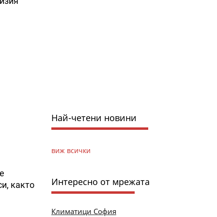
визия
Най-четени новини
виж всички
е
Интересно от мрежата
си, както
Климатици София