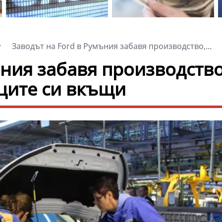
Заводът на Ford в Румъния забавя производство,...
ъния забавя производство
ците си вкъщи