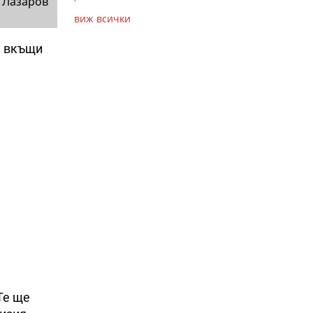
 Лазаров
виж всички
а вкъщи
Те ще