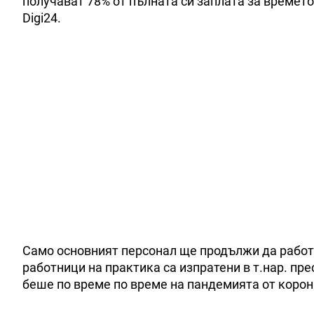
получават 78% от пълната си заплата за времето
Digi24.
Само основният персонал ще продължи да работ
работници на практика са изпратени в т.нар. прес
беше по време по време на пандемията от корон