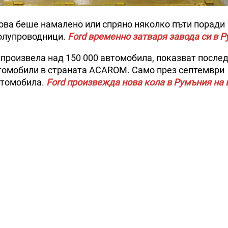
йова беше намалено или спряно няколко пъти поради
полупроводници.
Ford временно затваря завода си в 
е произвела над 150 000 автомобила, показват после
втомобили в страната ACAROM. Само през септември
втомобила.
Ford произвежда нова кола в Румъния на 