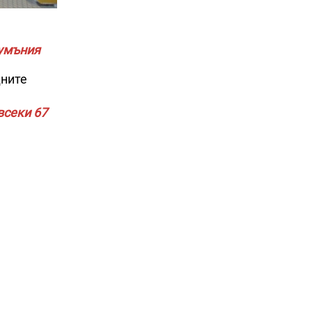
Румъния
дните
всеки 67