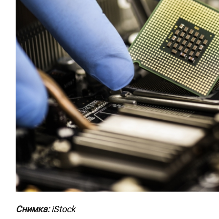
Снимка:
iStock