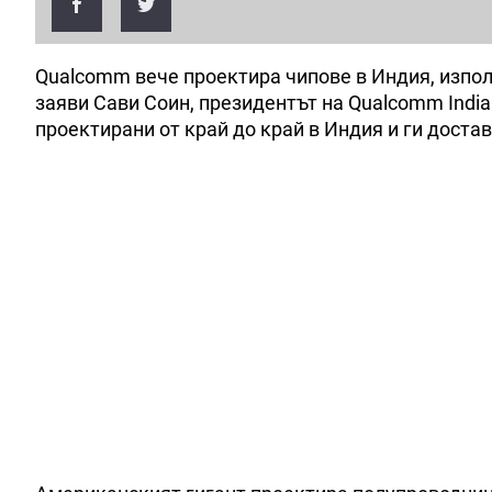
Qualcomm вече проектира чипове в Индия, изпол
заяви Сави Соин, президентът на Qualcomm Indi
проектирани от край до край в Индия и ги доста