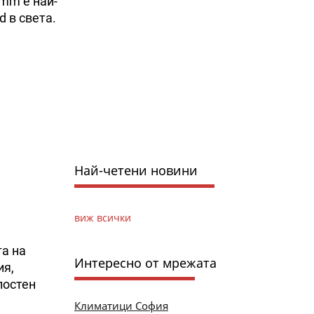
mm е най-
d в света.
Най-четени новини
виж всички
та на
Интересно от мрежата
ия,
лостен
Климатици София