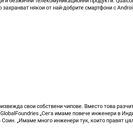
и и безжични телекомуникационни продукти. Qualco
 захранват някои от най-добрите смартфони с Androi
оизвежда свои собствени чипове. Вместо това разчи
 GlobalFoundries „Сега имаме повече инженери в Инд
ва Соин. „Имаме много инженери тук, които правят ця