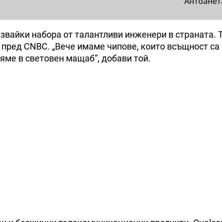
Антоанет
звайки набора от талантливи инженери в страната. 
a пред CNBC. „Вече имаме чипове, които всъщност са
вяме в световен мащаб“, добави той.