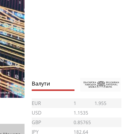
Валути
имка: iStock
EUR
1
1.955
USD
1.1535
GBP
0.85765
JPY
182.64