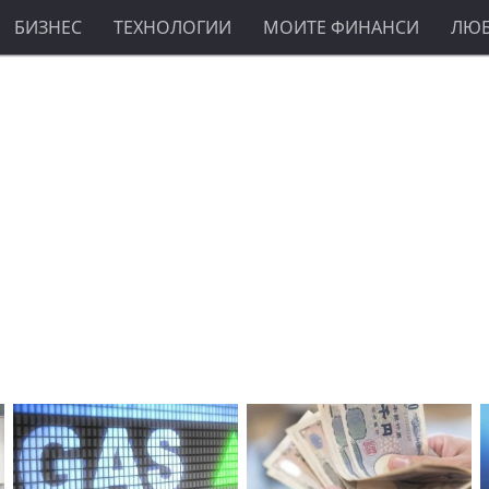
БИЗНЕС
ТЕХНОЛОГИИ
МОИТЕ ФИНАНСИ
ЛЮ