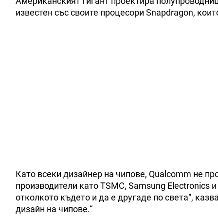
Американският гигант проектира полупроводниц
известен със своите процесори Snapdragon, които
Като всеки дизайнер на чипове, Qualcomm не пр
производители като TSMC, Samsung Electronics и
отколкото където и да е другаде по света“, каз
дизайн на чипове.“