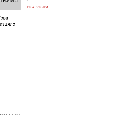
а Начева
виж всички
Това
 изцяло