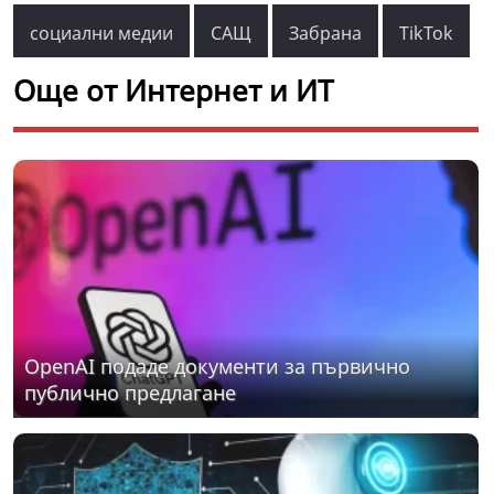
социални медии
САЩ
Забрана
TikTok
Още от Интернет и ИТ
OpenAI подаде документи за първично
публично предлагане