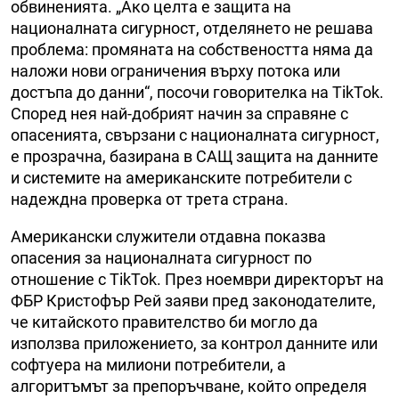
обвиненията. „Ако целта е защита на
националната сигурност, отделянето не решава
проблема: промяната на собствеността няма да
наложи нови ограничения върху потока или
достъпа до данни“, посочи говорителка на TikTok.
Според нея най-добрият начин за справяне с
опасенията, свързани с националната сигурност,
е прозрачна, базирана в САЩ защита на данните
и системите на американските потребители с
надеждна проверка от трета страна.
Американски служители отдавна показва
опасения за националната сигурност по
отношение с TikTok. През ноември директорът на
ФБР Кристофър Рей заяви пред законодателите,
че китайското правителство би могло да
използва приложението, за контрол данните или
софтуера на милиони потребители, а
алгоритъмът за препоръчване, който определя