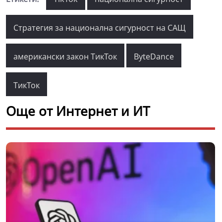
Стратегия за национална сигурност на САЩ
американски закон ТикТок
ByteDance
ТикТок
Още от Интернет и ИТ