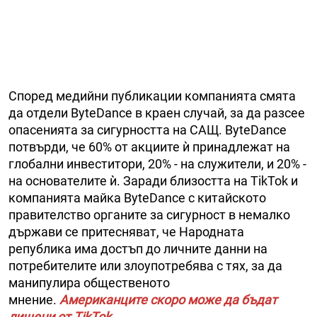
Според медийни публикации компанията смята
да отдели ByteDance в краен случай, за да разсее
опасенията за сигурността на САЩ. ByteDance
потвърди, че 60% от акциите ѝ принадлежат на
глобални инвеститори, 20% - на служители, и 20% -
на основателите ѝ. Заради близостта на TikTok и
компанията майка ByteDance с китайското
правителство органите за сигурност в немалко
държави се притесняват, че Народната
република има достъп до личните данни на
потребителите или злоупотребява с тях, за да
манипулира общественото
мнение.
Американците скоро може да бъдат
лишени от TikTok