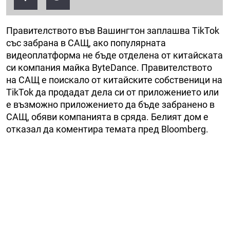
Правителството във Вашингтон заплашва TikTok
със забрана в САЩ, ако популярната
видеоплатформа не бъде отделена от китайската
си компания майка ByteDance. Правителството
на САЩ е поискало от китайските собственици на
TikTok да продадат дела си от приложението или
е възможно приложението да бъде забранено в
САЩ, обяви компанията в сряда. Белият дом е
отказал да коментира темата пред Bloomberg.