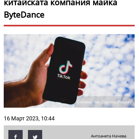
китайската компания майка
ByteDance
Снимка: Kon Zografos/Pixabay
16 Март 2023, 10:44
Антоанета Начева