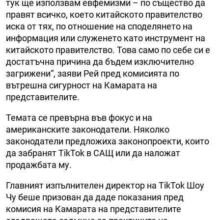
тук ще използвам евфемизми – по същество да
правят всичко, което китайското правителство
иска от тях, по отношение на споделянето на
информация или служенето като инструмент на
китайското правителство. Това само по себе си е
достатъчна причина да бъдем изключително
загрижени“, заяви Рей пред комисията по
вътрешна сигурност на Камарата на
представителите.
Темата се превърна във фокус и на
американските законодатели. Няколко
законодатели предложиха законопроекти, които
да забранят TikTok в САЩ или да наложат
продажбата му.
Главният изпълнителен директор на TikTok Шоу
Чу беше призован да даде показания пред
комисия на Камарата на представителите