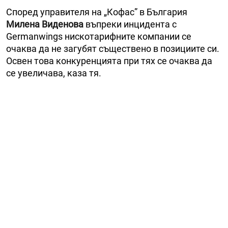
Според управителя на „Кофас” в България
Милена Виденова
въпреки инцидента с
Germanwings нискотарифните компании се
очаква да не загубят съществено в позициите си.
Освен това конкуренцията при тях се очаква да
се увеличава, каза тя.