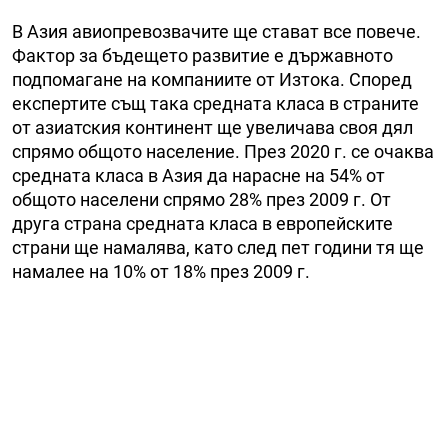
В Азия авиопревозвачите ще стават все повече.
Фактор за бъдещето развитие е държавното
подпомагане на компаниите от Изтока. Според
експертите същ така средната класа в страните
от азиатския континент ще увеличава своя дял
спрямо общото население. През 2020 г. се очаква
средната класа в Азия да нарасне на 54% от
общото населени спрямо 28% през 2009 г. От
друга страна средната класа в европейските
страни ще намалява, като след пет години тя ще
намалее на 10% от 18% през 2009 г.