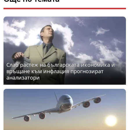
Слаб растеж на българската икономика и
връщане към инфлация прогнозират
анализатори