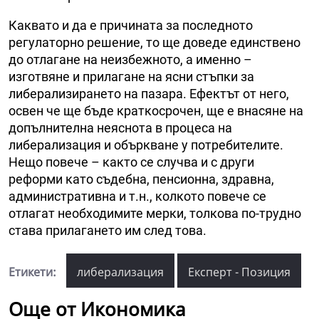
Каквато и да е причината за последното
регулаторно решение, то ще доведе единствено
до отлагане на неизбежното, а именно –
изготвяне и прилагане на ясни стъпки за
либерализирането на пазара. Ефектът от него,
освен че ще бъде краткосрочен, ще е внасяне на
допълнителна неяснота в процеса на
либерализация и объркване у потребителите.
Нещо повече – както се случва и с други
реформи като съдебна, пенсионна, здравна,
административна и т.н., колкото повече се
отлагат необходимите мерки, толкова по-трудно
става прилагането им след това.
Етикети:
либерализация
Експерт - Позиция
Още от Икономика