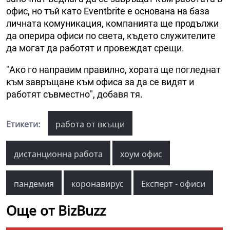
офис, но тъй като Eventbrite е основана на база
личната комуникация, компанията ще продължи
да оперира офиси по света, където служителите
да могат да работят и провеждат срещи.
"Ако го направим правилно, хората ще погледнат
към завръщане към офиса за да се видят и
работят съвместно", добавя тя.
Етикети:
работа от вкъщи
дистанционна работа
хоум офис
пандемия
коронавирус
Експерт - офиси
Още от BizBuzz