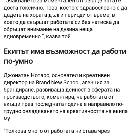
"Очакването за моментален отговор (в чата) е
доста токсично. Това, което е здравословно е да
дадете на хората дълги периоди от време, в
което да свършат работата си без натиска да
обръщат внимание на дузина неща
едновременно.“, казва той.
Екипът има възможност да работи
по-умно
Джонатан Нотаро, основател и креативен
директор на Brand New School, агенция за
брандиране, развиваща дейност в сферата на
производството, коментира, че работата от
вкъщи през последната година е направило по-
трудно овладяването на креативността на екипа
му.
"Толкова много от работата ни става чрез