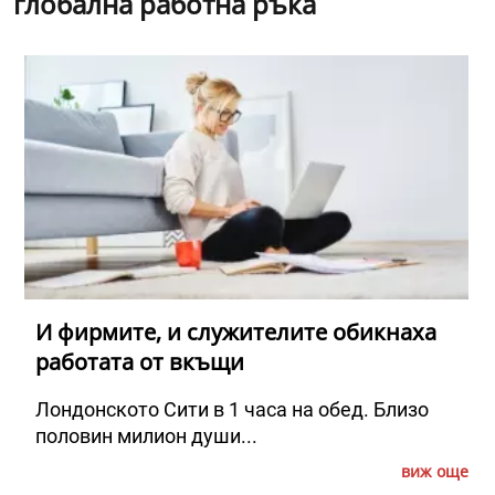
глобална работна ръка
И фирмите, и служителите обикнаха
работата от вкъщи
Лондонското Сити в 1 часа на обед. Близо
половин милион души...
виж още