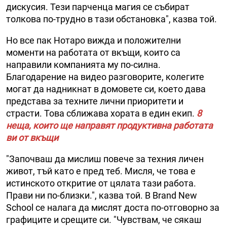
дискусия. Тези парченца магия се събират
толкова по-трудно в тази обстановка", казва той.
Но все пак Нотаро вижда и положителни
моменти на работата от вкъщи, които са
направили компанията му по-силна.
Благодарение на видео разговорите, колегите
могат да надникнат в домовете си, което дава
представа за техните лични приоритети и
страсти. Това сближава хората в един екип.
8
неща, които ще направят продуктивна работата
ви от вкъщи
"Започваш да мислиш повече за техния личен
живот, тъй като е пред теб. Мисля, че това е
истинското откритие от цялата тази работа.
Прави ни по-близки.", казва той. В Brand New
School се налага да мислят доста по-отговорно за
графиците и срещите си. "Чувствам, че сякаш