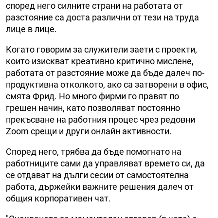
според него силните страни на работата от
разстояние са доста различни от тези на труда
лице в лице.
Когато говорим за служители заети с проекти,
които изискват креативно критичнo мислене,
работата от разстояние може да бъде далеч по-
продуктивна отколкото, ако са затворени в офис,
смята Фрид. Но много фирми го правят по
грешен начин, като позволяват постоянно
прекъсване на работния процес чрез редовни
Zoom срещи и други онлайн активности.
Според него, трябва да бъде помогнато на
работниците сами да управляват времето си, да
се отдават на дълги сесии от самостоятелна
работа, държейки важните решения далеч от
общия корпоративен чат.