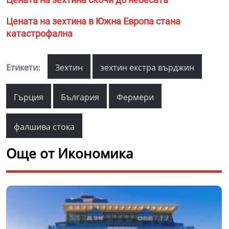
Цената на зехтина в Южна Европа стана
катастрофална
Етикети:
Зехтин
зехтин екстра върджин
Гърция
България
Фермери
фалшива стока
Още от Икономика