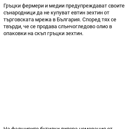
Гръцки фермери и медии предупреждават своите
сънародници да не купуват евтин зехтин от
търговската мрежа в България. Според тях се
твърди, че се продава слънчогледово олио в
опаковки на скъп гръцки зехтин.
На фалшивите бутилки липсва номерация от