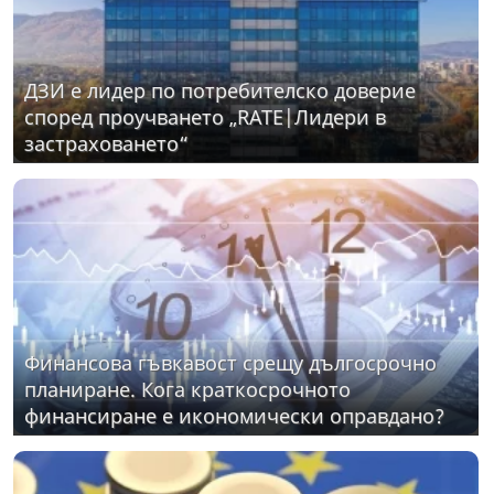
ДЗИ е лидер по потребителско доверие
според проучването „RATE|Лидери в
застраховането“
Финансова гъвкавост срещу дългосрочно
планиране. Кога краткосрочното
финансиране е икономически оправдано?