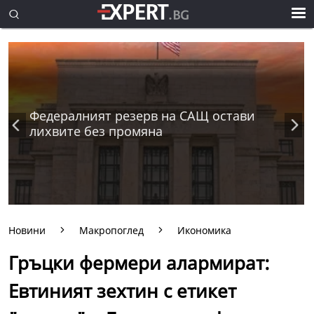
Федералният резерв на САЩ остави
лихвите без промяна
Новини
Макропоглед
Икономика
Гръцки фермери алармират:
Евтиният зехтин с етикет