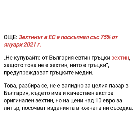
ОЩЕ:
Зехтинът в ЕС е поскъпнал със 75% от
януари 2021 г.
„Не купувайте от България евтин гръцки
зехтин
,
защото това не е зехтин, нито е гръцки“,
предупреждават гръцките медии.
Това, разбира се, не е валидно за целия пазар в
България, където има и качествен екстра
оригинален зехтин, но на цени над 10 евро за
литър, посочват изданията в южната ни съседка.