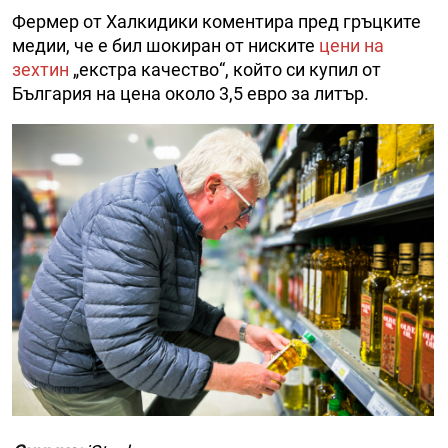
Фермер от Халкидики коментира пред гръцките
медии, че е бил шокиран от ниските
цени на
зехтин
„екстра качество“, който си купил от
България на цена около 3,5 евро за литър.