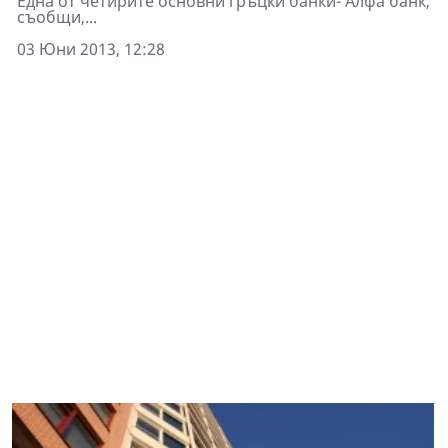
Една от четирите основни гръцки банки- Алфа банк,
съобщи,...
03 Юни 2013, 12:28