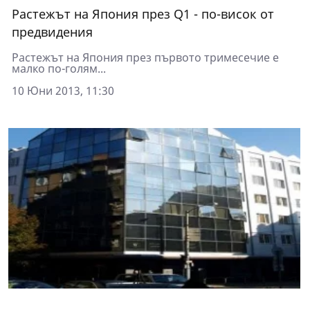
Растежът на Япония през Q1 - по-висок от
предвидения
Растежът на Япония през първото тримесечие е
малко по-голям...
10 Юни 2013, 11:30