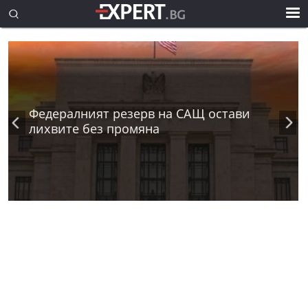
Федералният резерв на САЩ остави
лихвите без промяна