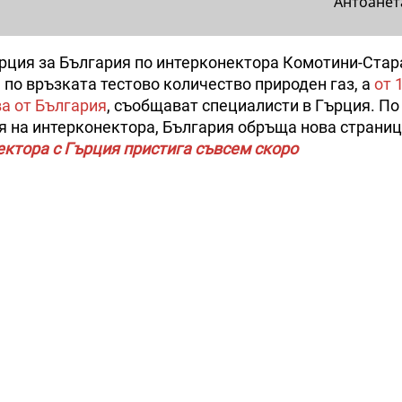
Антоанет
ърция за България по интерконектора Комотини-Стар
 по връзката тестово количество природен газ, а
от 
а от България
, съобщават специалисти в Гърция. По
ия на интерконектора, България обръща нова страниц
ектора с Гърция пристига съвсем скоро