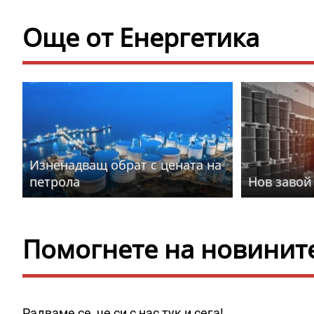
Още от Енергетика
Изненадващ обрат с цената на
петрола
Нов завой
Помогнете на новините 
Радваме се, че си с нас тук и сега!