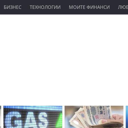
БИЗНЕС
ТЕХНОЛОГИИ
МОИТЕ ФИНАНСИ
ЛЮ