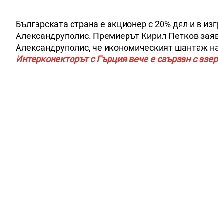
Българската страна е акционер с 20% дял и в из
Александруполис. Премиерът Кирил Петков заяв
Александруполис, че икономическият шантаж на
Интерконекторът с Гърция вече е свързан с азер