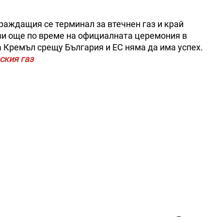
граждащия се терминал за втечнен газ и край
и още по време на официалната церемония в
 Кремъл срещу България и ЕС няма да има успех.
ския газ