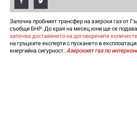
Започна пробният трансфер на азерски газ от Г
съобщи БНР. До края на месец юни ще се подава
започва доставянето на договорените количеств
на гръцките експерти с пускането в експлоатац
енергийна сигурност.
Азерският газ по интеркон