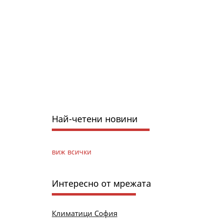
Най-четени новини
виж всички
Интересно от мрежата
Климатици София