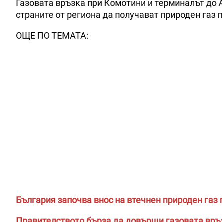
Газовата връзка при Комотини и терминалът до
страните от региона да получават природен газ 
ОЩЕ ПО ТЕМАТА:
България започва внос на втечнен природен газ
Правителството бърза да довърши газовата връ