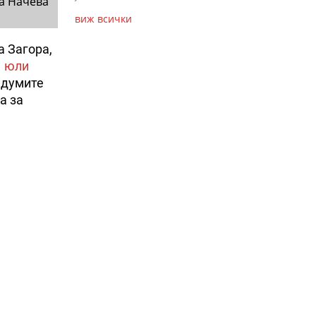
а Начева
виж всички
а Загора,
1 юли
 думите
а за