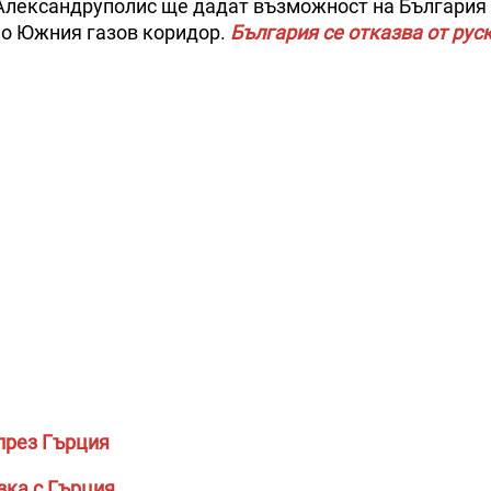
 Александруполис ще дадат възможност на България
по Южния газов коридор.
България се отказва от рус
 през Гърция
зка с Гърция