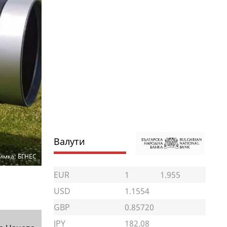
Валути
имка: БГНЕС
EUR
1
1.955
USD
1.1554
GBP
0.85720
JPY
182.08