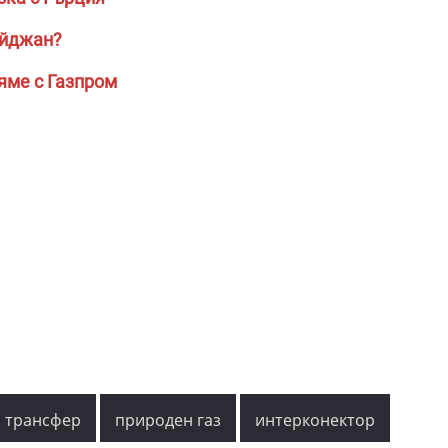
айджан?
ряме с Газпром
трансфер
природен газ
интерконектор