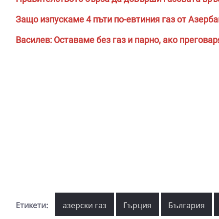
Защо изпускаме 4 пъти по-евтиния газ от Азерб
Василев: Оставаме без газ и парно, ако прегова
Етикети:
азерски газ
Гърция
България