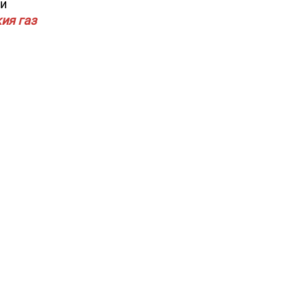
 и
кия газ