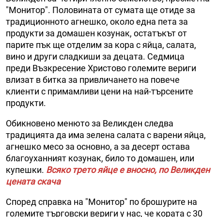
"Монитор". Половината от сумата ще отиде за
традиционното агнешко, около една пета за
продукти за домашен козунак, остатъкът от
парите пък ще отделим за кора с яйца, салата,
вино и други сладкиши за децата. Седмица
преди Възкресение Христово големите вериги
влизат в битка за привличането на повече
клиенти с примамливи цени на най-търсените
продукти.
Обикновено менюто за Великден следва
традицията да има зелена салата с варени яйца,
агнешко месо за основно, а за десерт остава
благоуханният козунак, било то домашен, или
купешки.
Всяко трето яйце е вносно, по Великден
цената скача
Според справка на "Монитор" по брошурите на
големите търговски вериги у нас, че кората с 30