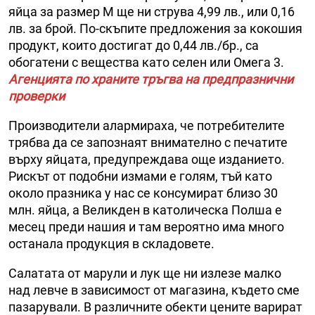
яйца за размер M ще ни струва 4,99 лв., или 0,16
лв. за брой. По-скъпите предложения за кокошия
продукт, които достигат до 0,44 лв./бр., са
обогатени с вещества като селен или Омега 3.
Агенцията по храните тръгва на предпразнични
проверки
Производители алармираха, че потребителите
трябва да се запознаят внимателно с печатите
върху яйцата, предупреждава още изданието.
Рискът от подобни измами е голям, тъй като
около празника у нас се консумират близо 30
млн. яйца, а Великден в католическа Полша е
месец преди нашия и там вероятно има много
останала продукция в складовете.
Салатата от марули и лук ще ни излезе малко
над левче в зависимост от магазина, където сме
пазарували. В различните обекти цените варират