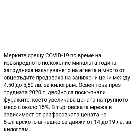
Мерките срещу COVID-19 по време на
извънредното положение миналата година
затрудниха изкупуването на агнета и много от
овцевъдите продаваха на занижени цени между
4,50 до 5,50 лв. за килограм. Освен това през
трудната 2020 г. двойно са поскъпнали
фуражите, което увеличава цената на трупното
месо с около 15%. В търговската мрежа в
зависимост от разфасовката цената на
българското агнешко се движи от 14 до 19 лв. за
килограм.