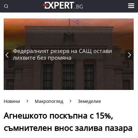
Федералният резерв на САЩ остави
лихвите без промяна
Новини
Макропоглед
Земеделие
Агнешкото поскъпна с 15%,
съмнителен внос залива пазара