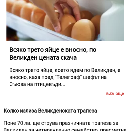
Всяко трето яйце е вносно, по
Великден цената скача
Всяко трето яйце, което ядем по Великден, е
вносно, каза пред "Телеграф" шефът на
Съюза на птицевъди...
виж още
Колко излиза Великденската трапеза
Поне 70 лв. ще струва празничната трапеза за
Великден за четиричленно семейство, пресметна