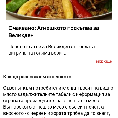
Очаквано: Агнешкото поскъпва за
Великден
Печеното агне за Великден от топлата
витрина на голяма вериг...
виж още
Как да разпознаем агнешкото
Съветът към потребителите е да търсят на видно
място задължителните табели с информация за
страната производител на агнешкото месо.
Българското агнешко месо е със син печат, а
вносното - с червен и хората трябва да го знаят,