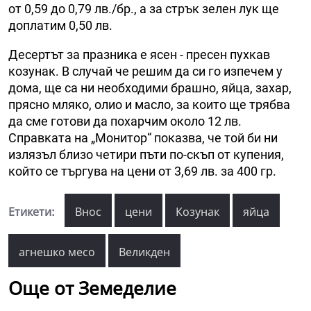
от 0,59 до 0,79 лв./бр., а за стрък зелен лук ще
доплатим 0,50 лв.
Десертът за празника е ясен - пресен пухкав
козунак. В случай че решим да си го изпечем у
дома, ще са ни необходими брашно, яйца, захар,
прясно мляко, олио и масло, за които ще трябва
да сме готови да похарчим около 12 лв.
Справката на „Монитор“ показва, че той би ни
излязъл близо четири пъти по-скъп от купения,
който се търгува на цени от 3,69 лв. за 400 гр.
Етикети:
Внос
цени
Козунак
яйца
агнешко месо
Великден
Още от Земеделие