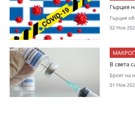
Гърция н
Гърция обя
02 Ное 202
МАКРОП
В света 
Броят на н
01 Ное 202