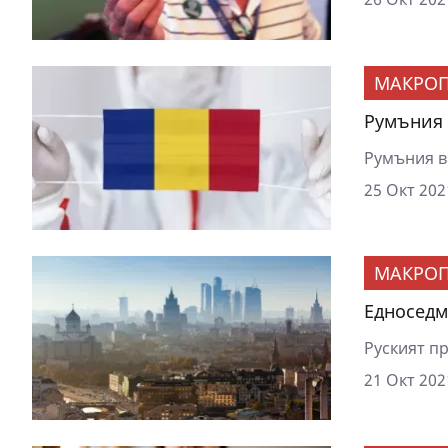
МАКРОП
Румъния 
Румъния в
25 Окт 202
МАКРОП
Едноседм
Руският п
21 Окт 202