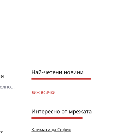
Най-четени новини
ия
лно...
виж всички
Интересно от мрежата
Климатици София
ат