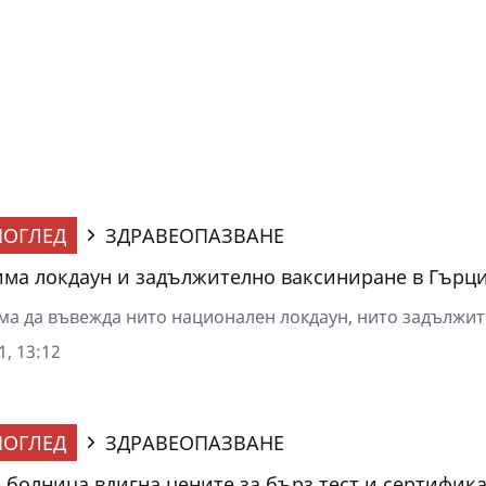
ОГЛЕД
ЗДРАВЕОПАЗВАНЕ
има локдаун и задължително ваксиниране в Гърц
ма да въвежда нито национален локдаун, нито задължите
1, 13:12
ОГЛЕД
ЗДРАВЕОПАЗВАНЕ
 болница вдигна цените за бърз тест и сертифик