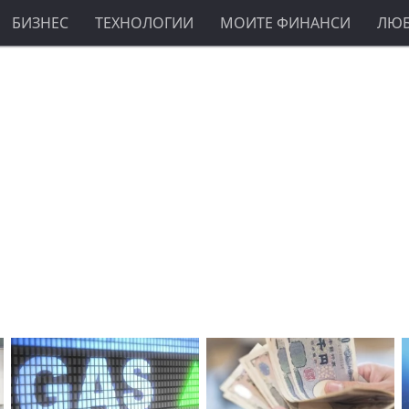
БИЗНЕС
ТЕХНОЛОГИИ
МОИТЕ ФИНАНСИ
ЛЮ