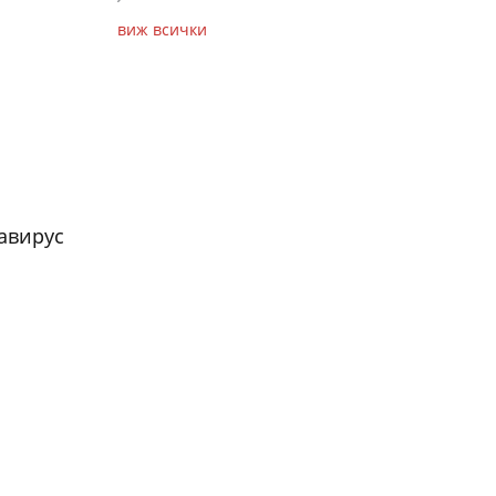
виж всички
авирус