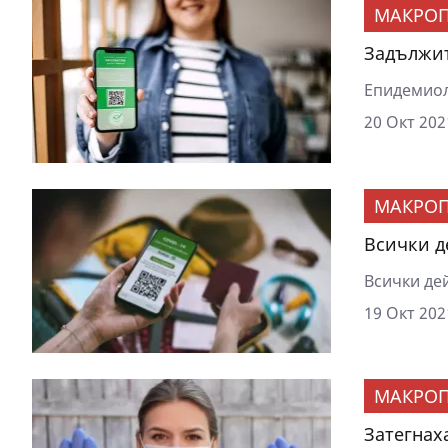
МАКРОП
Задължит
Епидемиол
20 Окт 202
МАКРОП
Всички д
Всички де
19 Окт 202
МАКРОП
Затегнах