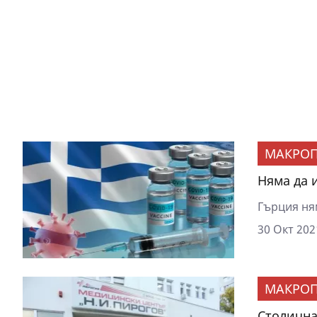
МАКРОП
Няма да 
Гърция ня
30 Окт 202
МАКРОП
Столична