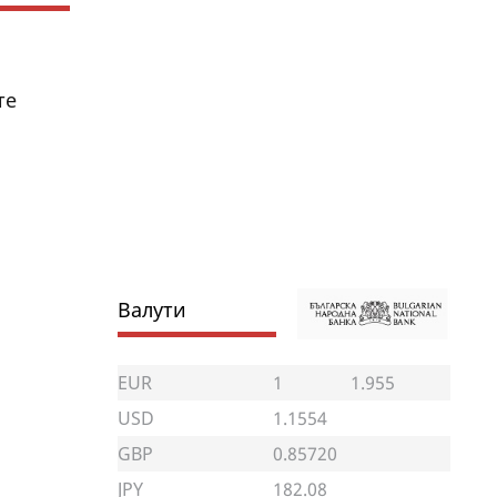
те
Валути
EUR
1
1.955
USD
1.1554
GBP
0.85720
JPY
182.08