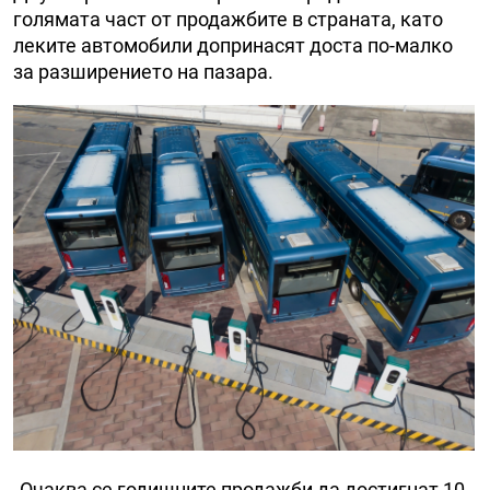
голямата част от продажбите в страната, като
леките автомобили допринасят доста по-малко
за разширението на пазара.
„Очаква се годишните продажби да достигнат 10