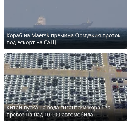
Кораб на Maersk премина Ормузкия проток
под ескорт на САЩ
Китай пуска на вода гигантски кораб за
превоз на над 10 000 автомобила