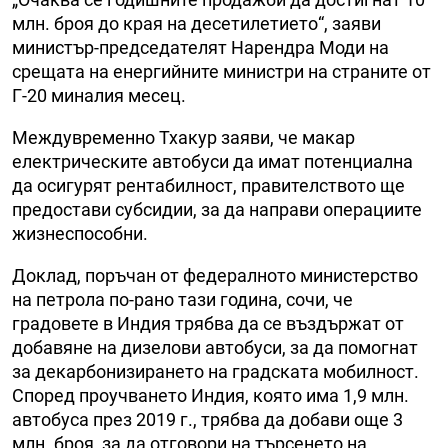
млн. броя до края на десетилетието“, заяви
министър-председателят Нарендра Моди на
срещата на енергийните министри на страните от
Г-20 миналия месец.
Междувременно Тхакур заяви, че макар
електрическите автобуси да имат потенциална
да осигурят рентабилност, правителството ще
предостави субсидии, за да направи операциите
жизнеспособни.
Доклад, поръчан от федералното министерство
на петрола по-рано тази година, сочи, че
градовете в Индия трябва да се въздържат от
добавяне на дизелови автобуси, за да помогнат
за декарбонизирането на градската мобилност.
Според проучването Индия, която има 1,9 млн.
автобуса през 2019 г., трябва да добави още 3
млн. броя, за да отговори на търсенето на