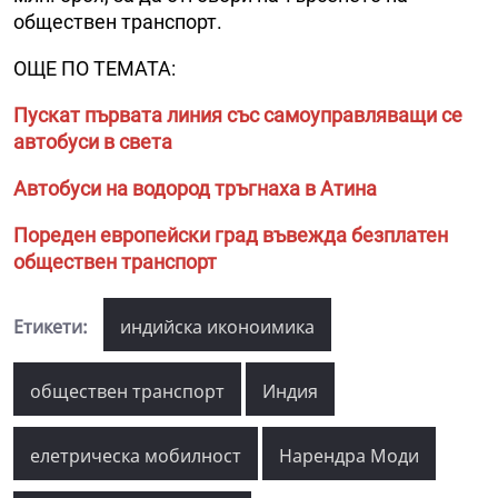
обществен транспорт.
ОЩЕ ПО ТЕМАТА:
Пускат първата линия със самоуправляващи се
автобуси в света
Автобуси на водород тръгнаха в Атина
Пореден европейски град въвежда безплатен
обществен транспорт
Етикети:
индийска иконоимика
обществен транспорт
Индия
елетрическа мобилност
Нарендра Моди