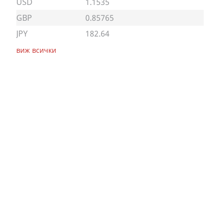
USD
1.1535
GBP
0.85765
JPY
182.64
виж всички