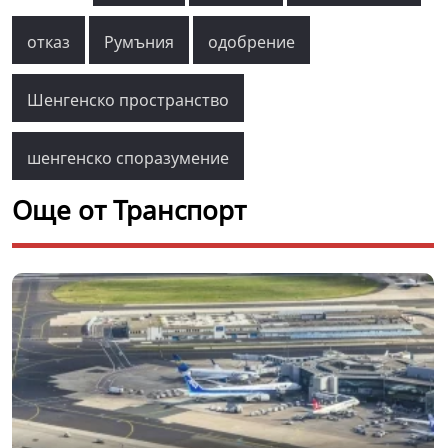
отказ
Румъния
одобрение
Шенгенско пространство
шенгенско споразумение
Още от Транспорт