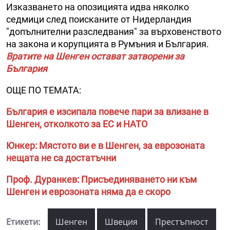
Изказването на опозицията идва няколко
седмици след поисканите от Нидерландия
"допълнителни разследвания" за върховенството
на закона и корупцията в Румъния и България.
Вратите на Шенген остават затворени за
България
ОЩЕ ПО ТЕМАТА:
България е изсипала повече пари за влизане в
Шенген, отколкото за ЕС и НАТО
Юнкер: Мястото ви е в Шенген, за еврозоната
нещата не са достатъчни
Проф. Дуранкев: Присъединяването ни към
Шенген и еврозоната няма да е скоро
Етикети:
Шенген
Швеция
Престъпност