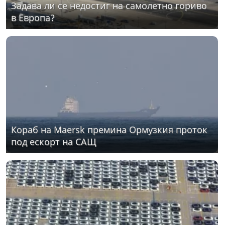
Задава ли се недостиг на самолетно гориво
в Европа?
Кораб на Maersk премина Ормузкия проток
под ескорт на САЩ