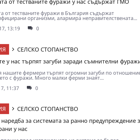
та от тестваните фуражи у нас съдържат ГМО
а от тестваните фуражи в България съдържат
фицирани организми, алармира неправителствената...
7, 13:19
0
ИЯ
СЕЛСКО СТОПАНСТВО
е у нас търпят загуби заради съмнителни фураж
я нашите фермери търпят огромни загуби по отношени
ето с фуражи. Много малки ферми знаят...
7, 11:37
0
ИЯ
СЕЛСКО СТОПАНСТВО
 наредба за системата за ранно предупреждение 
рани у нас