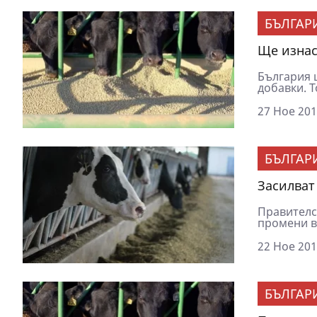
БЪЛГАР
Ще изнас
България 
добавки. Т
27 Ное 201
БЪЛГАР
Засилват
Правителс
промени в 
22 Ное 201
БЪЛГАР