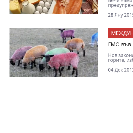
Вече няма
предупрежд
28 Яну 201
МЕЖДУ
ГМО във 
Нов закон
горите, из
04 Дек 201