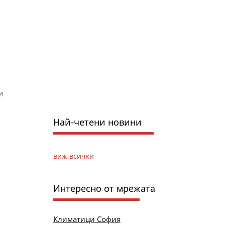
и
Най-четени новини
виж всички
Интересно от мрежата
Климатици София