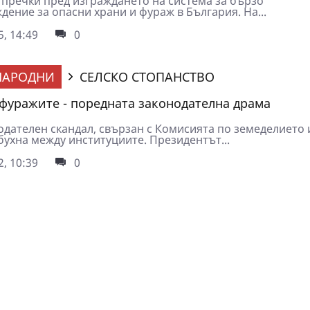
 пречки пред изграждането на система за бързо
ение за опасни храни и фураж в България. На...
5, 14:49
0
НАРОДНИ
СЕЛСКО СТОПАНСТВО
фуражите - поредната законодателна драма
одателен скандал, свързан с Комисията по земеделието 
бухна между институциите. Президентът...
2, 10:39
0