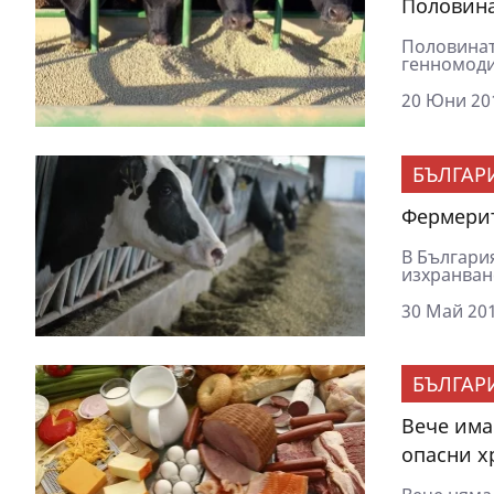
Половина
Половинат
генномоди
20 Юни 201
БЪЛГАР
Фермерит
В Българи
изхранван
30 Май 201
БЪЛГАР
Вече има
опасни х