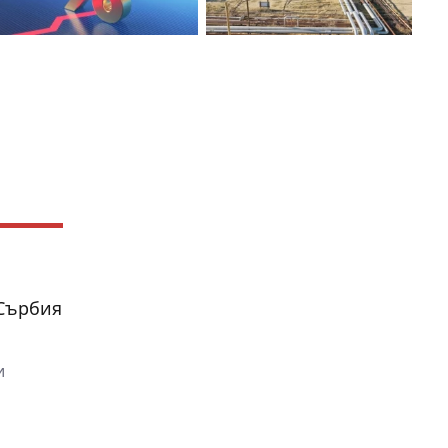
 Сърбия
и