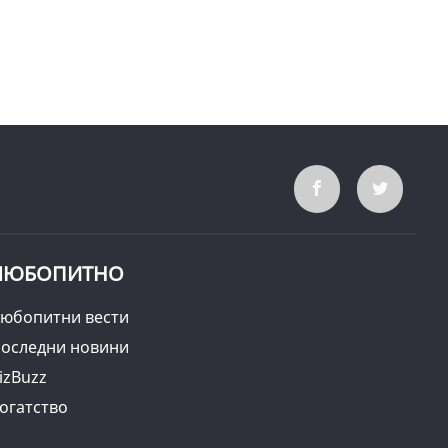
ЛЮБОПИТНО
юбопитни вести
оследни новини
izBuzz
огатство