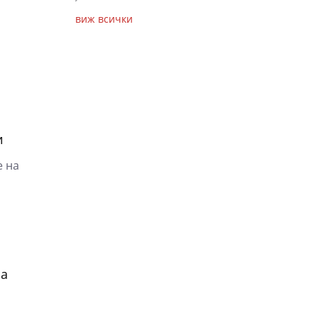
виж всички
и
е на
за