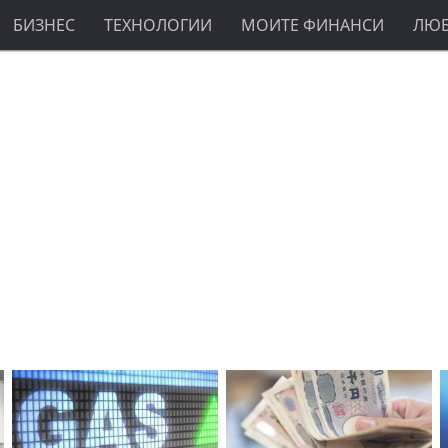
БИЗНЕС
ТЕХНОЛОГИИ
МОИТЕ ФИНАНСИ
ЛЮ