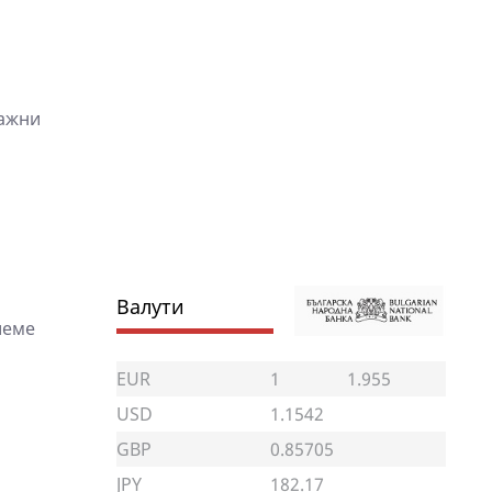
ражни
Валути
иеме
EUR
1
1.955
USD
1.1542
GBP
0.85705
JPY
182.17