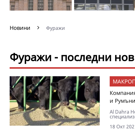
Новини
Фуражи
Фуражи - последни но
МАКРОП
Компания
и Румън
Al Dahra H
специализи
18 Окт 202