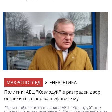
МАКРОПОГЛЕД
ЕНЕРГЕТИКА
Политик: АЕЦ "Козлодуй" е разграден двор,
оставки и затвор за шефовете му
"Тази шайка, която оглавява АЕЦ "Козлодуй", ще
влезе в затвора неминуемо". Това заяви лидерът на