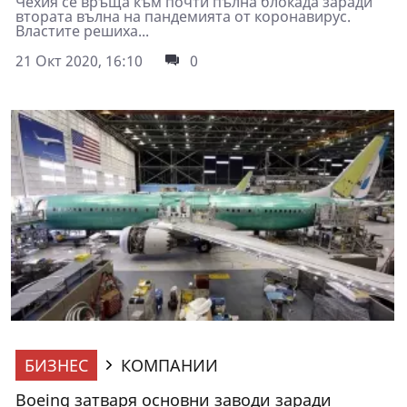
Чехия се връща към почти пълна блокада заради
втората вълна на пандемията от коронавирус.
Властите решиха...
21 Окт 2020, 16:10
0
БИЗНЕС
КОМПАНИИ
Boeing затваря основни заводи заради