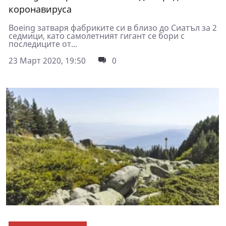
коронавируса
Boeing затваря фабриките си в близо до Сиатъл за 2
седмици, като самолетният гигант се бори с
последиците от...
23 Март 2020, 19:50
0