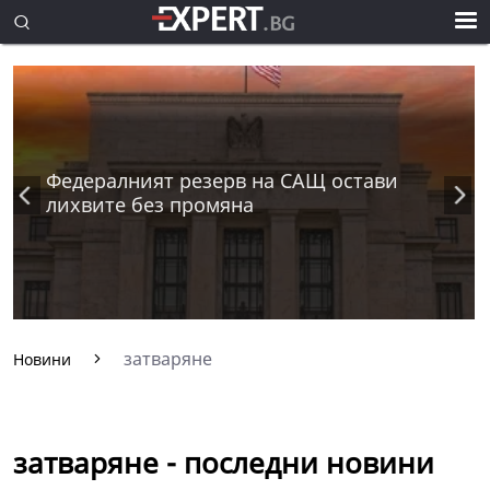
Федералният резерв на САЩ остави
лихвите без промяна
затваряне
Новини
затваряне - последни новини