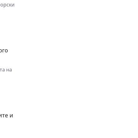
морски
ого
та на
ите и