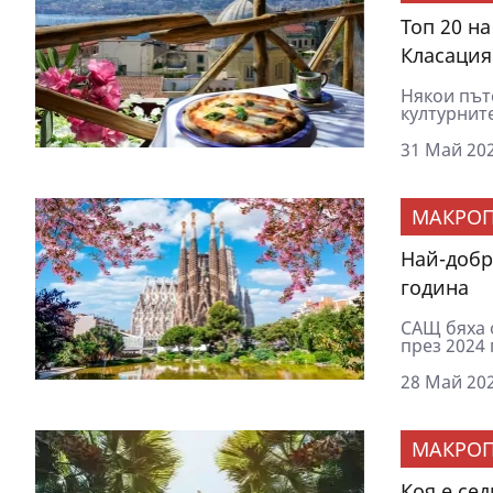
Топ 20 н
Класация
Някои път
културните
31 Май 202
МАКРОП
Най-добр
година
САЩ бяха о
през 2024 
28 Май 202
МАКРОП
Коя e се