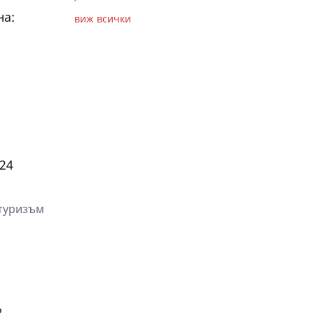
на:
виж всички
24
 туризъм
?