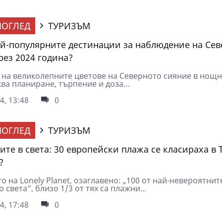
ОГЛЕД
ТУРИЗЪМ
ай-популярните дестинации за наблюдение на Се
рез 2024 година?
 на великолепните цветове на Северното сияние в нощ
ва планиране, търпение и доза...
4, 13:48
0
ОГЛЕД
ТУРИЗЪМ
те в света: 30 европейски плажа се класираха в Т
?
о на Lonely Planet, озаглавено: „100 от най-невероятнит
 света“, близо 1/3 от тях са плажни...
4, 17:48
0