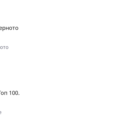
верното
ното
оп 100.
е