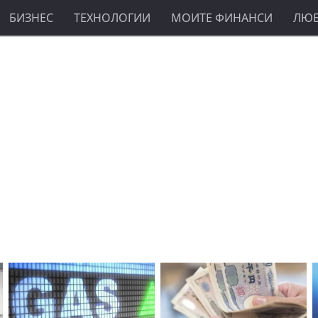
БИЗНЕС
ТЕХНОЛОГИИ
МОИТЕ ФИНАНСИ
ЛЮ