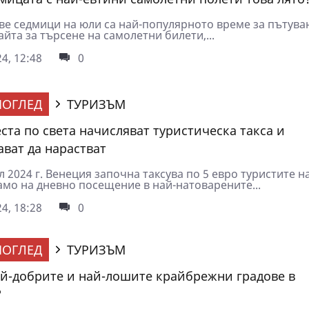
ве седмици на юли са най-популярното време за пътуван
айта за търсене на самолетни билети,...
4, 12:48
0
ОГЛЕД
ТУРИЗЪМ
еста по света начисляват туристическа такса и
ват да нарастват
 2024 г. Венеция започна таксува по 5 евро туристите на
амо на дневно посещение в най-натоварените...
4, 18:28
0
ОГЛЕД
ТУРИЗЪМ
ай-добрите и най-лошите крайбрежни градове в
?