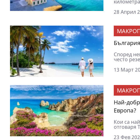
километра 
28 Април 2
МАКРОП
България
Според нем
често рез
13 Март 20
МАКРОП
Най-добри
Европа?
Кои са най
отговаря T
23 Фев 202