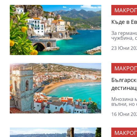
МАКРОП
Къде в Е
За герман
чужбина, с
23 Юни 202
МАКРОП
Българск
дестинац
Мнозина м
вълни, но 
16 Юни 202
МАКРОП