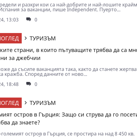
редели и разкри кои са най-добрите и най-лошите край
Испания за ваканции, пише Independent. Пуерто...
4, 13:03
0
ОГЛЕД
ТУРИЗЪМ
ките страни, в които пътуващите трябва да са мн
ни за джебчии
же да съсипе ваканцията така, както да станете жертва
 кражба. Според данните от ново...
4, 18:48
0
ОГЛЕД
ТУРИЗЪМ
мият остров в Гърция: Защо си струва да го посет
бва да знаете?
-големият остров в Гърция, се простира на над 8 450 кв.