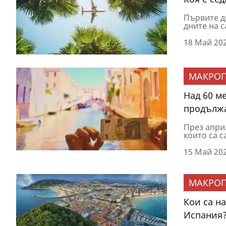
Първите д
дните на с
18 Май 202
МАКРОП
Над 60 м
продължа
През април
които са с
15 Май 202
МАКРОП
Кои са н
Испания