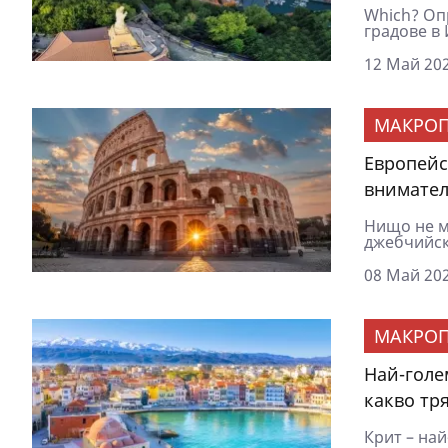
Which? Оп
градове в 
12 Май 202
МАКРОП
Европейс
внимател
Нищо не мо
джебчийска
08 Май 202
МАКРОП
Най-голе
какво тря
Крит – най