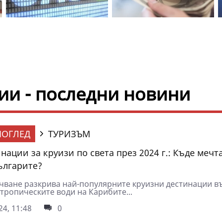
ии - последни новини
ОГЛЕД
ТУРИЗЪМ
нации за круизи по света през 2024 г.: Къде мечт
ългарите?
чване разкрива най-популярните круизни дестинации въ
 тропическите води на Карибите...
4, 11:48
0