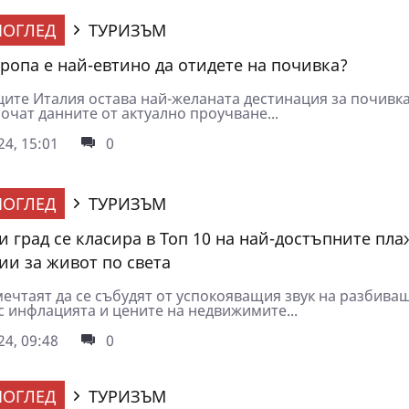
ОГЛЕД
ТУРИЗЪМ
вропа е най-евтино да отидете на почивка?
ците Италия остава най-желаната дестинация за почивка
очат данните от актуално проучване...
4, 15:01
0
ОГЛЕД
ТУРИЗЪМ
и град се класира в Топ 10 на най-достъпните пл
ии за живот по света
ечтаят да се събудят от успокояващия звук на разбива
с инфлацията и цените на недвижимите...
4, 09:48
0
ОГЛЕД
ТУРИЗЪМ