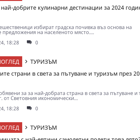
а най-добрите кулинарни дестинации за 2024 годи
ешественици избират градска почивка въз основа на
 предложения на населеното място....
4, 18:28
0
ОГЛЕД
ТУРИЗЪМ
ите страни в света за пътуване и туризъм през 20
бявени за за най-добрата страна в света за пътуване и
г. от Световния икономически...
4, 18:28
0
ОГЛЕД
ТУРИЗЪМ
дмицата с най-евтини самолетни полети това лято