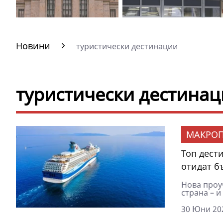
Новини
туристически дестинации
туристически дестинац
МАКРОП
Топ дести
отидат б
Нова проу
страна – и
30 Юни 202