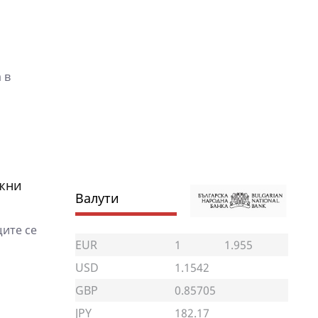
 в
ажни
Валути
щите се
EUR
1
1.955
USD
1.1542
GBP
0.85705
JPY
182.17