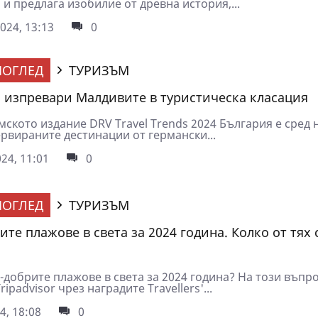
и предлага изобилие от древна история,...
024, 13:13
0
ОГЛЕД
ТУРИЗЪМ
 изпревари Малдивите в туристическа класация
ското издание DRV Travel Trends 2024 България е сред 
ервираните дестинации от германски...
24, 11:01
0
ОГЛЕД
ТУРИЗЪМ
те плажове в света за 2024 година. Колко от тях 
-добрите плажове в света за 2024 година? На този въпр
ripadvisor чрез наградите Travellers'...
4, 18:08
0