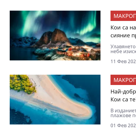
МАКРОП
Кои са н
сияние п
Улавянето
небе изиск
11 Фев 202
МАКРОП
Най-добри
Кои са те
В изданиет
плажове по
01 Фев 202