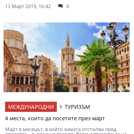
13 Март 2019, 16:42
0
МЕЖДУНАРОДНИ
ТУРИЗЪМ
4 места, които да посетите през март
Март е месецът, в който зимата отстъпва пред
пролетта... е, поне на теория. Дори и времето да не