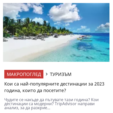
МАКРОПОГЛЕД
ТУРИЗЪМ
Кои са най-популярните дестинации за 2023
година, които да посетите?
Чудите се накъде да пътувате тази година? Кои
дестинации са модерни? TripAdvisor направи
анализ, за да разкрие...