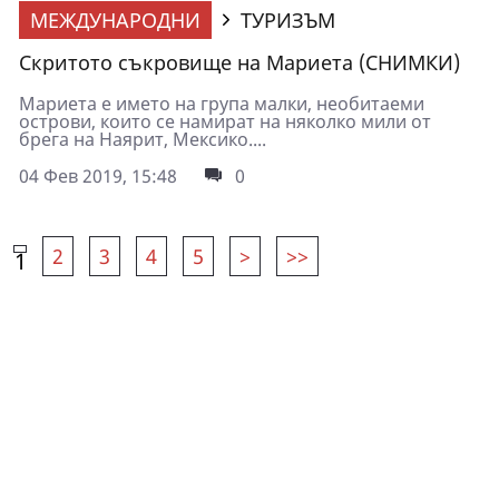
МЕЖДУНАРОДНИ
ТУРИЗЪМ
Скритото съкровище на Мариета (СНИМКИ)
Мариета е името на група малки, необитаеми
острови, които се намират на няколко мили от
брега на Наярит, Мексико....
04 Фев 2019, 15:48
0
2
3
4
5
>
>>
1