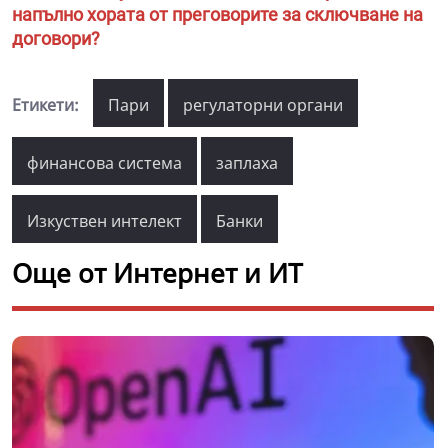
напълно хората от преговорите за сключване на
договори?
Етикети:
Пари
регулаторни органи
финансова система
заплаха
Изкуствен интелект
Банки
Още от Интернет и ИТ