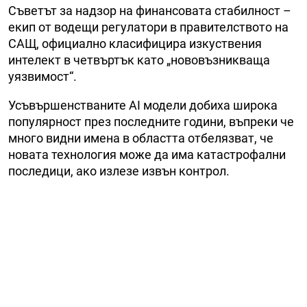
Съветът за надзор на финансовата стабилност –
екип от водещи регулатори в правителството на
САЩ, официално класифицира изкуствения
интелект в четвъртък като „нововъзникваща
уязвимост“.
Усъвършенстваните AI модели добиха широка
популярност през последните години, въпреки че
много видни имена в областта отбелязват, че
новата технология може да има катастрофални
последици, ако излезе извън контрол.