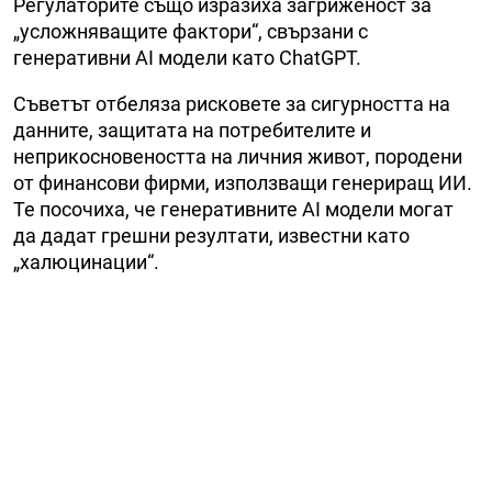
Регулаторите също изразиха загриженост за
„усложняващите фактори“, свързани с
генеративни AI модели като ChatGPT.
Съветът отбеляза рисковете за сигурността на
данните, защитата на потребителите и
неприкосновеността на личния живот, породени
от финансови фирми, използващи генериращ ИИ.
Те посочиха, че генеративните AI модели могат
да дадат грешни резултати, известни като
„халюцинации“.