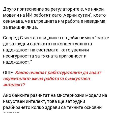
Друго притеснение за регулаторите е, че някои
модели на ИИ работят като „черни кутии“, което
означава, че вътрешната им работа е невидима
за външни лица.
Според Съвета тази „липса на „обяснимост“ може
да затрудни оценката на концептуалната
надеждност на системата, като увеличи
несигурността за тяхната пригодност и
надеждност.“
ОЩЕ:
Какво очакват работодателите да знаят
служителите им за работата с изкуствен
интелект?
Ако банките разчитат на мистериозни модели на
изкуствен интелект, това ще затрудни
разбирането колко здрави са техните основни