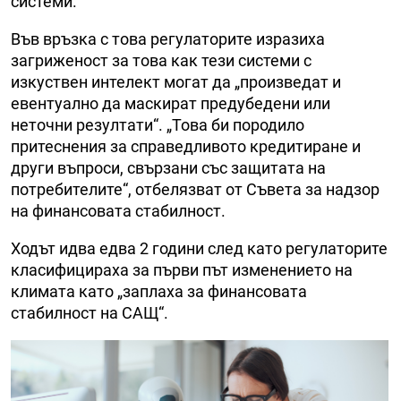
системи.
Във връзка с това регулаторите изразиха
загриженост за това как тези системи с
изкуствен интелект могат да „произведат и
евентуално да маскират предубедени или
неточни резултати“. „Това би породило
притеснения за справедливото кредитиране и
други въпроси, свързани със защитата на
потребителите“, отбелязват от Съвета за надзор
на финансовата стабилност.
Ходът идва едва 2 години след като регулаторите
класифицираха за първи път изменението на
климата като „заплаха за финансовата
стабилност на САЩ“.