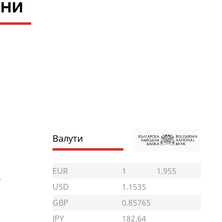
ини
Валути
EUR
1
1.955
.
USD
1.1535
GBP
0.85765
JPY
182.64