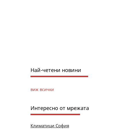
Най-четени новини
виж всички
Интересно от мрежата
Климатици София