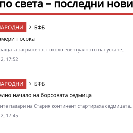
 по света – последни нов
НАРОДНИ
БФБ
амери посока
ащата загриженост около евентуалното напускане...
2, 17:52
НАРОДНИ
БФБ
лно начало на борсовата седмица
ите пазари на Стария континент стартираха седмицата..
2, 17:45