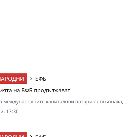
НАРОДНИ
БФБ
ята на БФБ продължават
а международните капиталови пазари поскъпнаха,...
2, 17:30
НАРОДНИ
БФБ