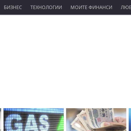
БИЗНЕС
ТЕХНОЛОГИИ
МОИТЕ ФИНАНСИ
ЛЮ