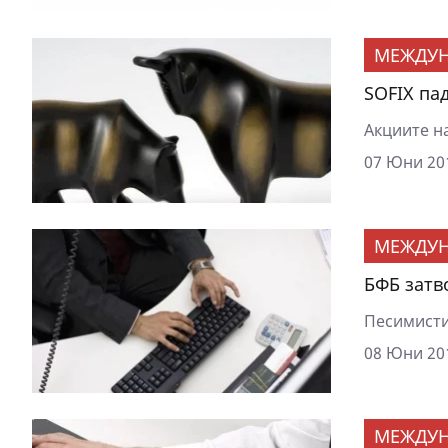
МЕЖДУ
SOFIX па
Акциите на
07 Юни 201
МЕЖДУ
БФБ затв
Песимисти
08 Юни 201
МЕЖДУ