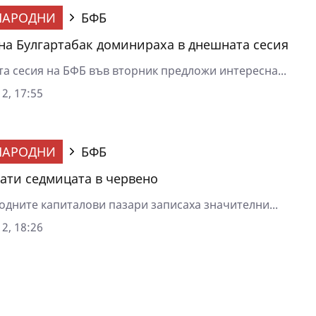
НАРОДНИ
БФБ
на Булгартабак доминираха в днешната сесия
та сесия на БФБ във вторник предложи интересна...
2, 17:55
НАРОДНИ
БФБ
ати седмицата в червено
дните капиталови пазари записаха значителни...
2, 18:26