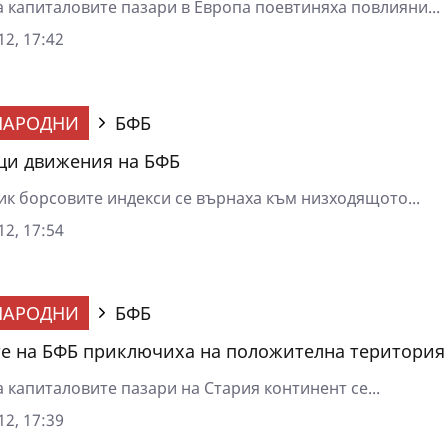
а капиталовите пазари в Европа поевтиняха повлияни...
2, 17:42
НАРОДНИ
БФБ
щи движения на БФБ
ик борсовите индекси се върнаха към низходящото...
2, 17:54
НАРОДНИ
БФБ
е на БФБ приключиха на положителна територия
 капиталовите пазари на Стария континент се...
2, 17:39