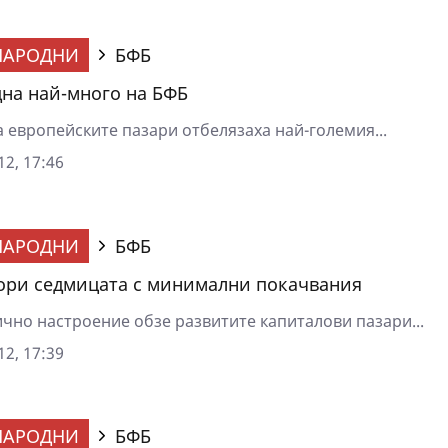
НАРОДНИ
БФБ
дна най-много на БФБ
 европейските пазари отбелязаха най-големия...
2, 17:46
НАРОДНИ
БФБ
ори седмицата с минимални покачвания
чно настроение обзе развитите капиталови пазари...
2, 17:39
НАРОДНИ
БФБ