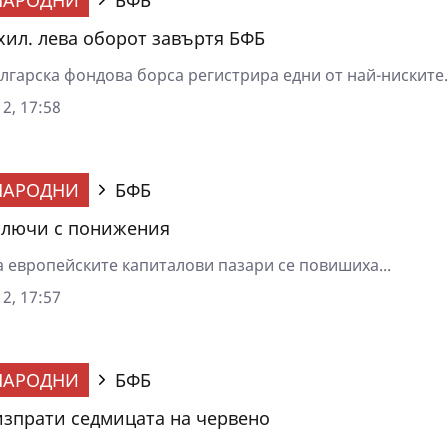
 хил. лева оборот завъртя БФБ
лгарска фондова борса регистрира едни от най-ниските..
2, 17:58
НАРОДНИ
БФБ
ключи с понижения
а европейските капиталови пазари се повишиха...
2, 17:57
НАРОДНИ
БФБ
изпрати седмицата на червено