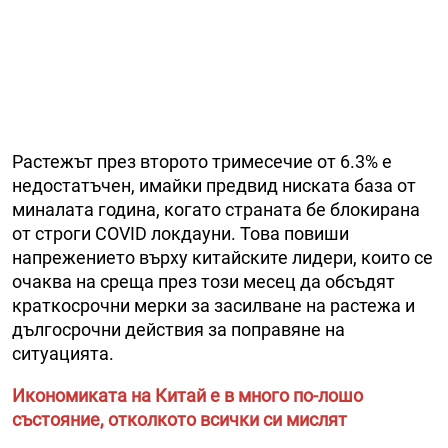
Растежът през второто тримесечие от 6.3% е
недостатъчен, имайки предвид ниската база от
миналата година, когато страната бе блокирана
от строги COVID локдауни. Това повиши
напрежението върху китайските лидери, които се
очаква на среща през този месец да обсъдят
краткосрочни мерки за засилване на растежа и
дългосрочни действия за поправяне на
ситуацията.
Икономиката на Китай е в много по-лошо
състояние, отколкото всички си мислят