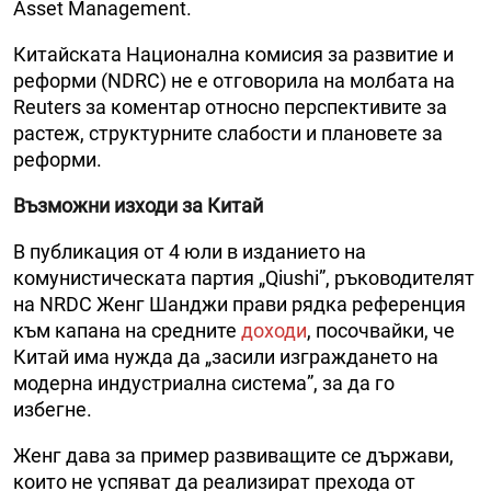
Asset Management.
Китайската Национална комисия за развитие и
реформи (NDRC) не е отговорила на молбата на
Reuters за коментар относно перспективите за
растеж, структурните слабости и плановете за
реформи.
Възможни изходи за Китай
В публикация от 4 юли в изданието на
комунистическата партия „Qiushi”, ръководителят
на NRDC Женг Шанджи прави рядка референция
към капана на средните
доходи
, посочвайки, че
Китай има нужда да „засили изграждането на
модерна индустриална система”, за да го
избегне.
Женг дава за пример развиващите се държави,
които не успяват да реализират прехода от