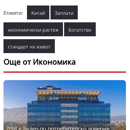
Етикети:
Китай
Заплати
икономически растеж
Богатство
стандарт на живот
Още от Икономика
ДЗИ е лидер по потребителско доверие