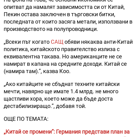
опитват да намалят зависимостта си от Китай,
Пекин остава заключен в търговски битки,
последната от които засяга метали, използвани в
производството на полупроводници.
„Всеки път когато
САЩ
обяви някаква анти-Китай
политика, китайското правителство излиза с
еквивалентна такава. Но американците не се
намират в капана на средните доходи. Китай се
(намира там).”, казва Коо.
„Ако китайците не сбъднат техните китайски
мечти, навярно ще имате 1.4 млрд. не много
щастливи хора, което може да бъде доста
дестабилизиращо.”, добавя той.
ОЩЕ ПО ТЕМАТА:
„Китай се промени”: Германия представи план за