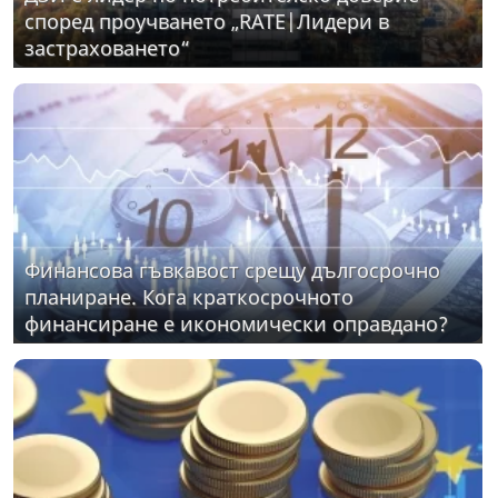
според проучването „RATE|Лидери в
застраховането“
Финансова гъвкавост срещу дългосрочно
планиране. Кога краткосрочното
финансиране е икономически оправдано?