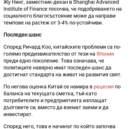
Жу Нинг, заместник-декан в Shanghai Advanced
Institute of Finance посочва, че подобряването на
социалното благосъстояние може да направи
темпове на растеж от 3-4% по-устойчиви.
Последен шанс
Според Ричард Коо, китайските проблеми са по-
голямо предизвикателство от тези на
Япония
преди едно поколение. Това означава, че
политиците навярно имат последен шанс да
достигнат стандарта на живот на развития свят.
По негова оценка Китай се намира в
рецесия
по
баланса на текущата сметка, тъй като
потребителите и предприятията изплащат
дълговете си, вместо да вземат заеми и да
инвестират.
Според него, това е начинът по който започва