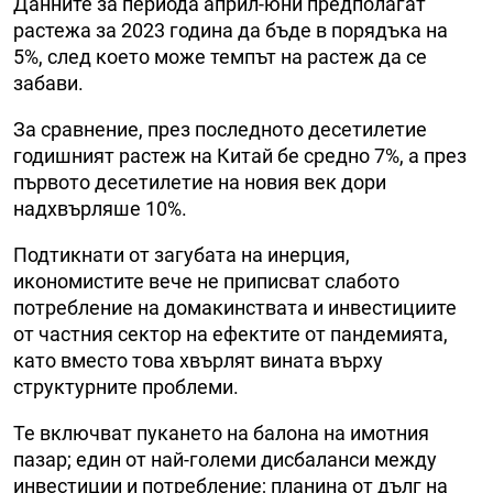
Данните за периода април-юни предполагат
растежа за 2023 година да бъде в порядъка на
5%, след което може темпът на растеж да се
забави.
За сравнение, през последното десетилетие
годишният растеж на Китай бе средно 7%, а през
първото десетилетие на новия век дори
надхвърляше 10%.
Подтикнати от загубата на инерция,
икономистите вече не приписват слабото
потребление на домакинствата и инвестициите
от частния сектор на ефектите от пандемията,
като вместо това хвърлят вината върху
структурните проблеми.
Те включват пукането на балона на имотния
пазар; един от най-големи дисбаланси между
инвестиции и потребление; планина от дълг на