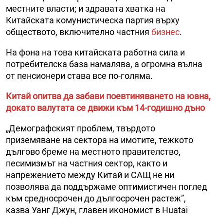
местните власти; и здравата хватка на
Китайската комунистическа партия върху
обществото, включително частния
бизнес
.
На фона на това китайската работна сила и
потребителска база намалява, а огромна вълна
от пенсионери става все по-голяма.
Китай опитва да забави поевтиняването на юана,
докато валутата се движи към 14-годишно дъно
„Демографският проблем, твърдото
приземяване на сектора на имотите, тежкото
дългово бреме на местното правителство,
песимизмът на частния сектор, както и
напрежението между Китай и САЩ не ни
позволява да поддържаме оптимистичен поглед
към средносрочен до дългосрочен растеж”,
казва Уанг Джун, главен икономист в Huatai