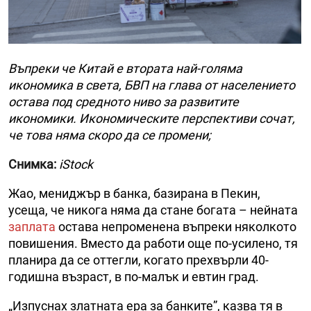
Въпреки че Китай е втората най-голяма
икономика в света, БВП на глава от населението
остава под средното ниво за развитите
икономики. Икономическите перспективи сочат,
че това няма скоро да се промени;
Снимка:
iStock
Жао, мениджър в банка, базирана в Пекин,
усеща, че никога няма да стане богата – нейната
заплата
остава непроменена въпреки няколкото
повишения. Вместо да работи още по-усилено, тя
планира да се оттегли, когато прехвърли 40-
годишна възраст, в по-малък и евтин град.
„Изпуснах златната ера за банките”, казва тя в