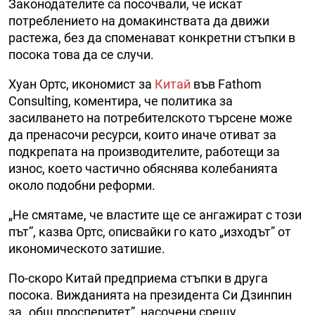
Законодателите са посочвали, че искат
потреблението на домакинствата да движи
растежа, без да споменават конкретни стъпки в
посока това да се случи.
Хуан Ортс, икономист за
Китай
във Fathom
Consulting, коментира, че политика за
засилването на потребителското търсене може
да пренасочи ресурси, които иначе отиват за
подкрепата на производителите, работещи за
износ, което частично обяснява колебанията
около подобни реформи.
„Не смятаме, че властите ще се ангажират с този
път”, казва Ортс, описвайки го като „изходът” от
икономическото затишие.
По-скоро Китай предприема стъпки в друга
посока. Вижданията на президента Си Дзинпин
за „общ просперитет”, насочени срещу