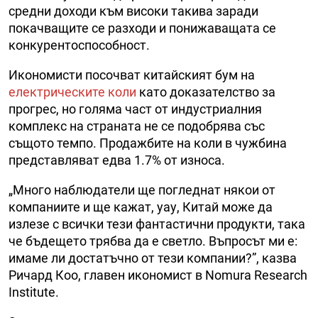
средни доходи към високи такива заради
покачващите се разходи и понижаващата се
конкурентоспособност.
Икономисти посочват китайският бум на
електрическите коли
като доказателство за
прогрес, но голяма част от индустриалния
комплекс на страната не се подобрява със
същото темпо. Продажбите на коли в чужбина
представляват едва 1.7% от износа.
„Много наблюдатели ще погледнат някои от
компаниите и ще кажат, уау, Китай може да
излезе с всички тези фантастични продукти, така
че бъдещето трябва да е светло. Въпросът ми е:
имаме ли достатъчно от тези компании?”, казва
Ричард Коо, главен икономист в Nomura Research
Institute.