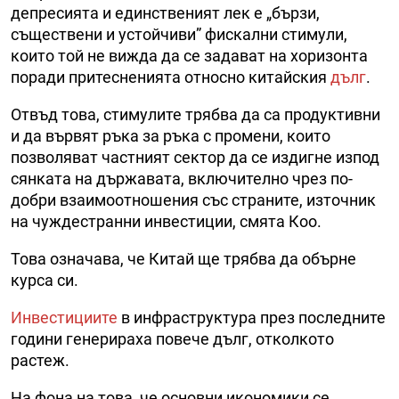
депресията и единственият лек е „бързи,
съществени и устойчиви” фискални стимули,
които той не вижда да се задават на хоризонта
поради притесненията относно китайския
дълг
.
Отвъд това, стимулите трябва да са продуктивни
и да вървят ръка за ръка с промени, които
позволяват частният сектор да се издигне изпод
сянката на държавата, включително чрез по-
добри взаимоотношения със страните, източник
на чуждестранни инвестиции, смята Коо.
Това означава, че Китай ще трябва да обърне
курса си.
Инвестициите
в инфраструктура през последните
години генерираха повече дълг, отколкото
растеж.
На фона на това, че основни икономики се