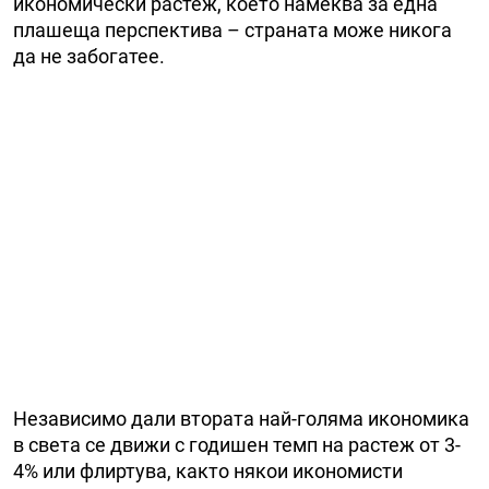
икономически растеж, което намеква за една
плашеща перспектива – страната може никога
да не забогатее.
Независимо дали втората най-голяма икономика
в света се движи с годишен темп на растеж от 3-
4% или флиртува, както някои икономисти