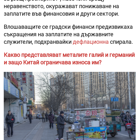
неравенството, окуражават понижаване на
заплатите във финансовия и други сектори.
Влошаващите се градски финанси предизвикаха
съкращения на заплатите на държавните
служители, подхранвайки
дефлационна
спирала.
Какво представляват металите галий и германий
и защо Китай ограничава износа им?