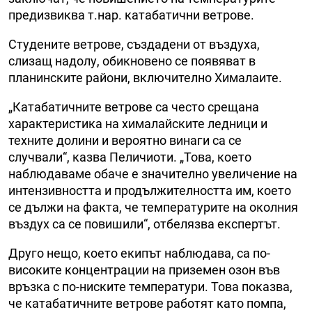
предизвиква т.нар. катабатични ветрове.
Студените ветрове, създадени от въздуха,
слизащ надолу, обикновено се появяват в
планинските райони, включително Хималаите.
„Катабатичните ветрове са често срещана
характеристика на хималайските ледници и
техните долини и вероятно винаги са се
случвали“, казва Пеличиоти. „Това, което
наблюдаваме обаче е значително увеличение на
интензивността и продължителността им, което
се дължи на факта, че температурите на околния
въздух са се повишили“, отбелязва експертът.
Друго нещо, което екипът наблюдава, са по-
високите концентрации на приземен озон във
връзка с по-ниските температури. Това показва,
че катабатичните ветрове работят като помпа,