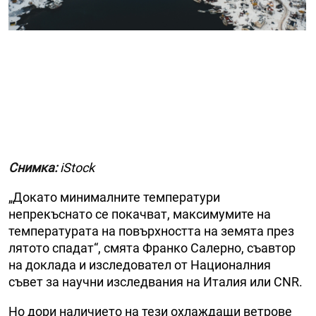
Снимка:
iStock
„Докато минималните температури
непрекъснато се покачват, максимумите на
температурата на повърхността на земята през
лятото спадат“, смята Франко Салерно, съавтор
на доклада и изследовател от Националния
съвет за научни изследвания на Италия или CNR.
Но дори наличието на тези охлаждащи ветрове