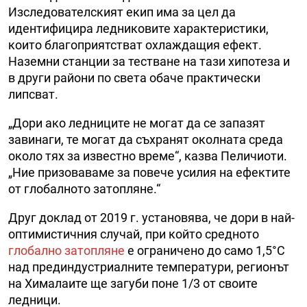
Изследователският екип има за цел да
идентифицира ледниковите характеристики,
които благоприятстват охлаждащия ефект.
Наземни станции за тестване на тази хипотеза и
в други райони по света обаче практически
липсват.
„Дори ако ледниците не могат да се запазят
завинаги, те могат да съхранят околната среда
около тях за известно време“, казва Пеличиоти.
„Ние призоваваме за повече усилия на ефектите
от глобалното затопляне.“
Друг доклад от 2019 г. установява, че дори в най-
оптимистичния случай, при който средното
глобално затопляне
е ограничено до само 1,5°C
над прединдустриалните температури, регионът
на Хималаите ще загуби поне 1/3 от своите
ледници.