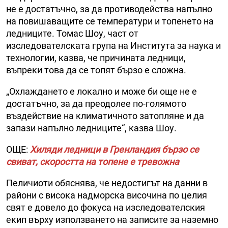
не е достатъчно, за да противодейства напълно
на повишаващите се температури и топенето на
ледниците. Томас Шоу, част от
изследователската група на Института за наука и
технологии, казва, че причината ледници,
въпреки това да се топят бързо е сложна.
„Охлаждането е локално и може би още не е
достатъчно, за да преодолее по-голямото
въздействие на климатичното затопляне и да
запази напълно ледниците“, казва Шоу.
ОЩЕ:
Хиляди ледници в Гренландия бързо се
свиват, скоростта на топене е тревожна
Пеличиоти обяснява, че недостигът на данни в
райони с висока надморска височина по целия
свят е довело до фокуса на изследователския
екип върху използването на записите за наземно