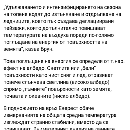
„Удължаването и интензифицирането на сезона
на топене водят до изтъняване и отдръпване на
ледниците, което пък създава деглациирани
пейзажи, които допълнително повишават
температурата на въздуха поради по-голямо
поглъщане на енергия от повърхността на
земята“, казва Брун.
Това поглъщане на енергия се определя от т.нар.
ефект на албедо. Светлите или „бели“
повърхности като чист сняг и лед, отразяват
повече слънчева светлина (високо албедо)
спрямо „тъмните“ повърхности като земята,
почвата и океаните (ниско албедо).
В подножието на връх Еверест обаче
измерванията на общата средна температура
изглеждат странно стабилни, вместо да се
повишават. Внимателният анализ на данните