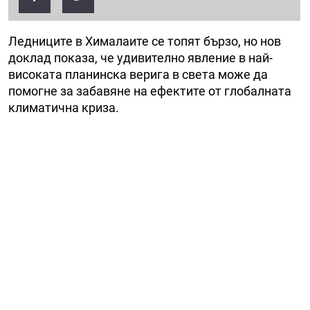
Ледниците в Хималаите се топят бързо, но нов
доклад показа, че удивително явление в най-
високата планинска верига в света може да
помогне за забавяне на ефектите от глобалната
климатична криза.