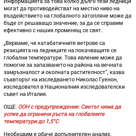
Информацията за това колко дълго тези ледници
могат да противодействат на местно ниво на
въздействието на глобалното затопляне може да
бъде от решаващо значение, за да се справим
ефективно с нашия променящ се свят.
„Вярваме, че катабатичните ветрове са
реакцията на ледниците на покачващите се
глобални температури. Това явление може да
помогне за запазването на района на вечната
замръзналост и околната растителност“, казва
съавторът на изследването Николас Гуенон,
изследовател в Националния изследователски
съвет на Италия.
ОЩЕ:
ООН с предупреждение: Светът няма да
успее да ограничи ръста на глобалните
температури до 1,5°C
Необходим е обаче допълнителен анализ.