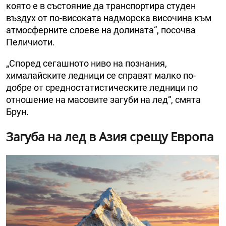
която е в състояние да транспортира студен
въздух от по-високата надморска височина към
атмосферните слоеве на долината“, посочва
Пеличиоти.
„Според сегашното ниво на познания,
хималайските ледници се справят малко по-
добре от средностатистическите ледници по
отношение на масовите загуби на лед“, смята
Брун.
Загуба на лед в Азия срещу Европа