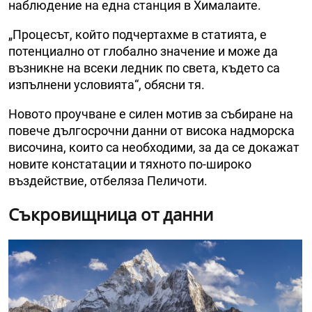
наблюдение на една станция в Хималаите.
„Процесът, който подчертахме в статията, е
потенциално от глобално значение и може да
възникне на всеки ледник по света, където са
изпълнени условията“, обясни тя.
Новото проучване е силен мотив за събиране на
повече дългосрочни данни от висока надморска
височина, които са необходими, за да се докажат
новите констатации и тяхното по-широко
въздействие, отбеляза Пеличоти.
Съкровищница от данни