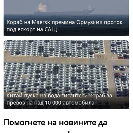
Кораб на Maersk премина Ормузкия проток
под ескорт на САЩ
Китай пуска на вода гигантски кораб за
превоз на над 10 000 автомобила
Помогнете на новините да