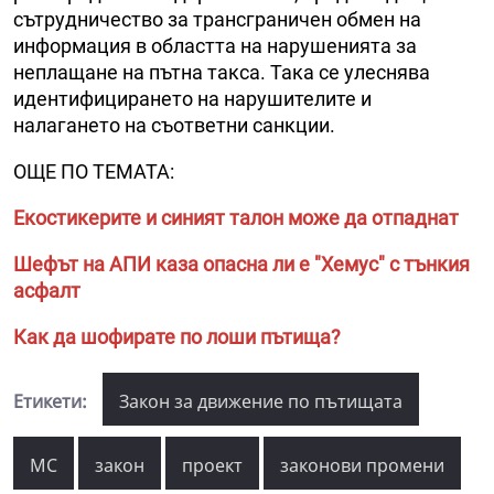
сътрудничество за трансграничен обмен на
информация в областта на нарушенията за
неплащане на пътна такса. Така се улеснява
идентифицирането на нарушителите и
налагането на съответни санкции.
ОЩЕ ПО ТЕМАТА:
Екостикерите и синият талон може да отпаднат
Шефът на АПИ каза опасна ли е "Хемус" с тънкия
асфалт
Как да шофирате по лоши пътища?
Етикети:
Закон за движение по пътищата
МС
закон
проект
законови промени