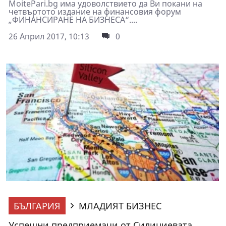
MoitePari.bg има удоволствието да Ви покани на
четвъртото издaниe нa финaнcoвия фopyм
„ФИHAHCИPAHE HA БИЗHECA“....
26 Април 2017, 10:13
0
БЪЛГАРИЯ
МЛАДИЯТ БИЗНЕС
Успешни предприемачи от Силициевата