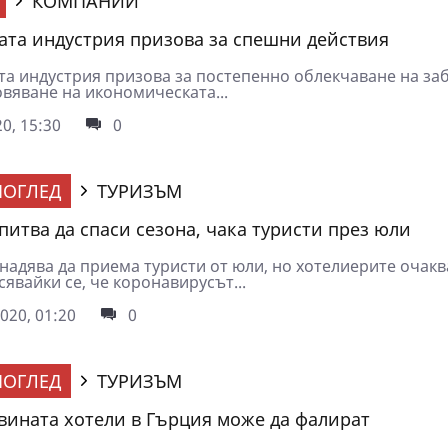
КОМПАНИИ
ата индустрия призова за спешни действия
та индустрия призова за постепенно облекчаване на за
овяване на икономическата...
0, 15:30
0
ОГЛЕД
ТУРИЗЪМ
питва да спаси сезона, чака туристи през юли
надява да приема туристи от юли, но хотелиерите очакв
сявайки се, че коронавирусът...
020, 01:20
0
ОГЛЕД
ТУРИЗЪМ
вината хотели в Гърция може да фалират