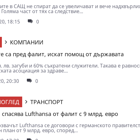
ите в САЩ не спират да се увеличават и вече надхвърли
 Голяма част от тях са следствие...
0, 18:15
0
КОМПАНИИ
е са пред фалит, искат помощ от държавата
. лв. загуби и 60% съкратени служители. Такава е равно
ката асоциация за здраве...
0, 20:30
0
ОГЛЕД
ТРАНСПОРТ
спасява Lufthansa от фалит с 9 млрд. евро
звачът Lufthansa се договори с германското правителст
 план от 9 млрд. евро, според...