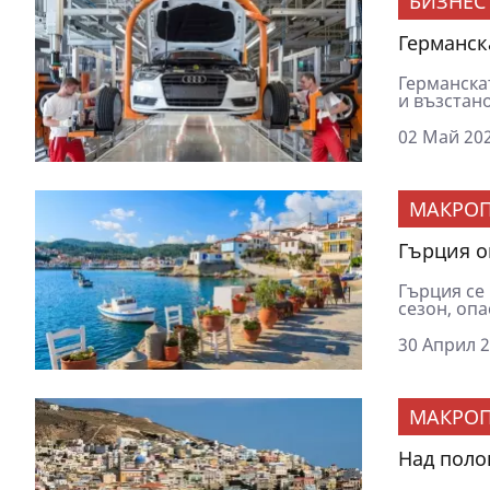
БИЗНЕС
Германск
Германска
и възстан
02 Май 202
МАКРОП
Гърция о
Гърция се 
сезон, опа
30 Април 2
МАКРОП
Над поло