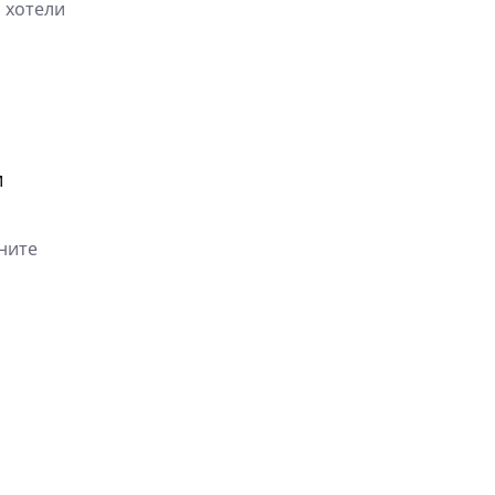
 хотели
и
ните