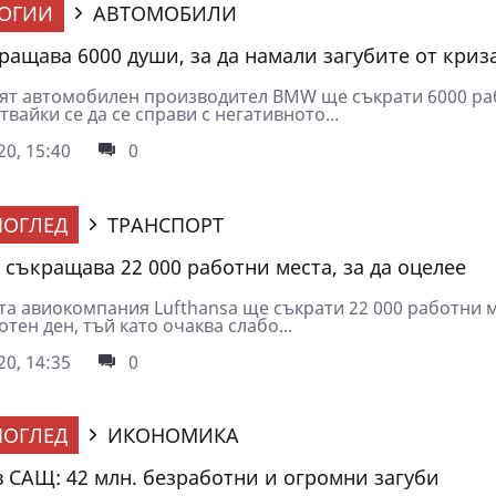
ОГИИ
АВТОМОБИЛИ
ащава 6000 души, за да намали загубите от криз
ят автомобилен производител BMW ще съкрати 6000 ра
твайки се да се справи с негативното...
0, 15:40
0
ОГЛЕД
ТРАНСПОРТ
 съкращава 22 000 работни места, за да оцелее
та авиокомпания Lufthansa ще съкрати 22 000 работни м
тен ден, тъй като очаква слабо...
0, 14:35
0
ОГЛЕД
ИКОНОМИКА
в САЩ: 42 млн. безработни и огромни загуби