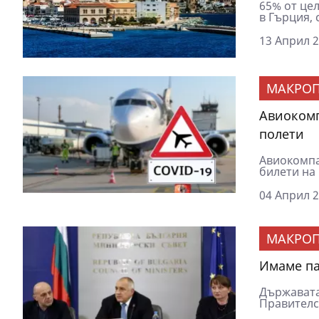
65% от це
в Гърция, 
13 Април 2
МАКРОП
Авиокомп
полети
Авиокомпа
билети на 
04 Април 2
МАКРОП
Имаме пар
Държавата
Правителст