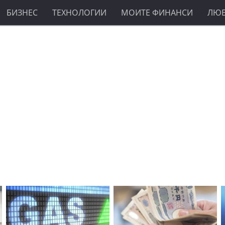
БИЗНЕС
ТЕХНОЛОГИИ
МОИТЕ ФИНАНСИ
ЛЮ