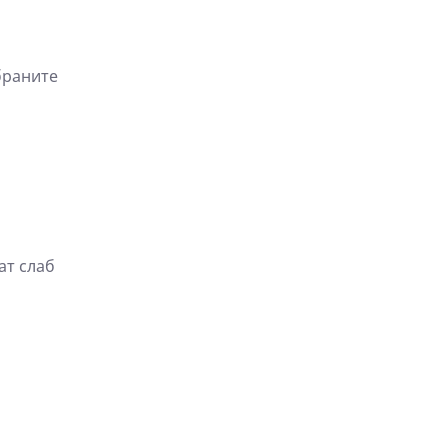
браните
ат слаб