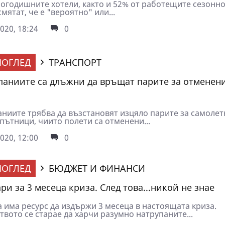
логодишните хотели, както и 52% от работещите сезонно
смятат, че е "вероятно" или...
020, 18:24
0
ОГЛЕД
ТРАНСПОРТ
аниите са длъжни да връщат парите за отменен
ниите трябва да възстановят изцяло парите за самолет
пътници, чиито полети са отменени...
020, 12:00
0
ОГЛЕД
БЮДЖЕТ И ФИНАНСИ
и за 3 месеца криза. След това...никой не знае
 има ресурс да издържи 3 месеца в настоящата криза.
вото се старае да харчи разумно натрупаните...