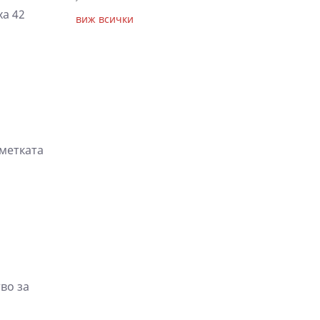
ха 42
виж всички
сметката
во за