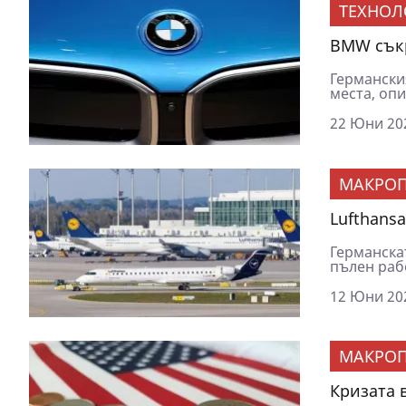
ТЕХНОЛ
BMW съкр
Германски
места, опи
22 Юни 202
МАКРОП
Lufthansa
Германска
пълен рабо
12 Юни 202
МАКРОП
Кризата 