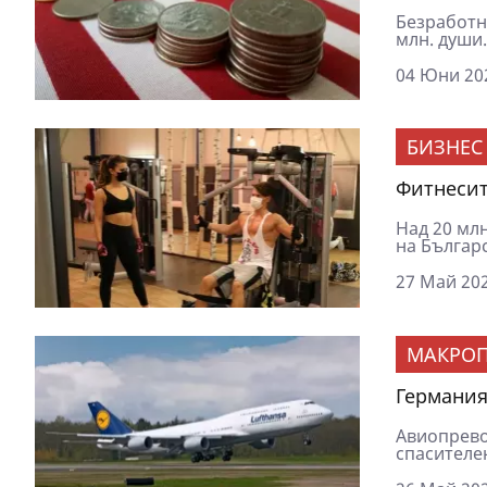
Безработн
млн. души.
04 Юни 202
БИЗНЕС
Фитнесит
Над 20 млн
на Българс
27 Май 202
МАКРОП
Германия 
Авиопрево
спасителен