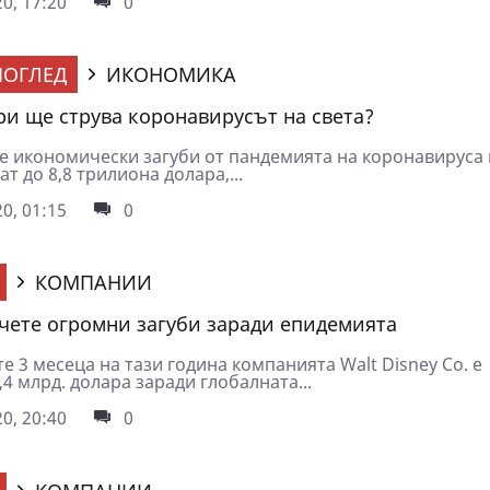
0, 17:20
0
ОГЛЕД
ИКОНОМИКА
ри ще струва коронавирусът на света?
е икономически загуби от пандемията на коронавируса
ат до 8,8 трилиона долара,...
0, 01:15
0
КОМПАНИИ
тчете огромни загуби заради епидемията
 3 месеца на тази година компанията Walt Disney Co. е
,4 млрд. долара заради глобалната...
0, 20:40
0