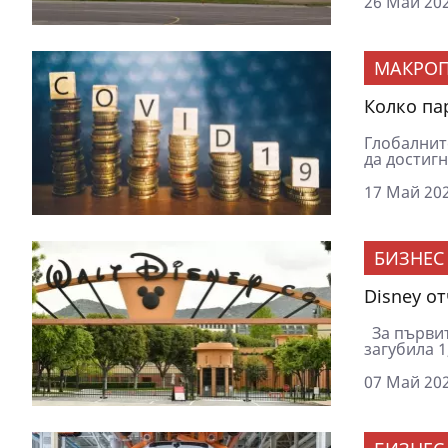
26 Май 202
МАКРОП
Колко па
Глобалнит
да достигн
17 Май 202
БИЗНЕС
Disney о
За първите
загубила 1
07 Май 202