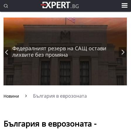
Федералният резерв на САЩ остави
лихвите без промяна
България в еврозоната
Новини
България в еврозоната -