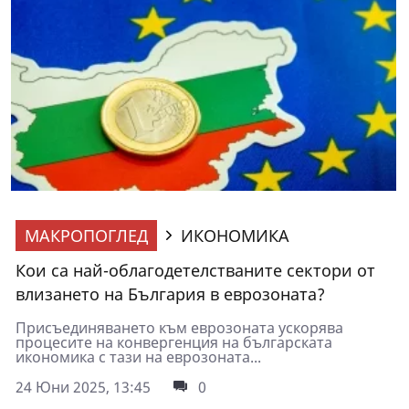
МАКРОПОГЛЕД
ИКОНОМИКА
Кои са най-облагодетелстваните сектори от
влизането на България в еврозоната?
Присъединяването към еврозоната ускорява
процесите на конвергенция на българската
икономика с тази на еврозоната...
24 Юни 2025, 13:45
0