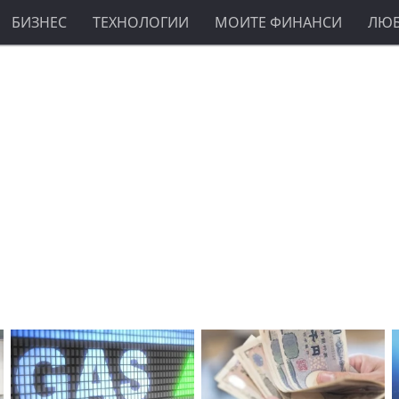
БИЗНЕС
ТЕХНОЛОГИИ
МОИТЕ ФИНАНСИ
ЛЮ