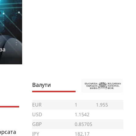
за
Валути
EUR
1
1.955
USD
1.1542
GBP
0.85705
орсата
JPY
182.17