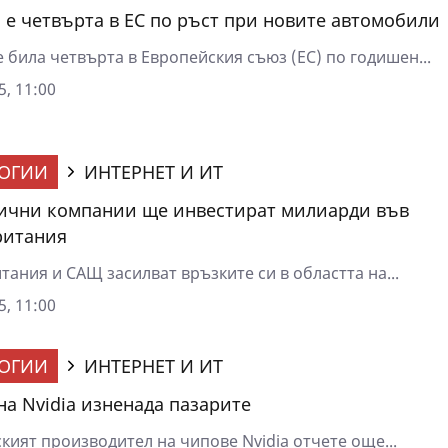
 е четвърта в ЕС по ръст при новите автомобили
 била четвърта в Европейския съюз (ЕС) по годишен...
5, 11:00
ОГИИ
ИНТЕРНЕТ И ИТ
ични компании ще инвестират милиарди във
ритания
ания и САЩ засилват връзките си в областта на...
5, 11:00
ОГИИ
ИНТЕРНЕТ И ИТ
на Nvidia изненада пазарите
кият производител на чипове Nvidia отчете още...