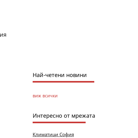
рия
Най-четени новини
виж всички
Интересно от мрежата
Климатици София