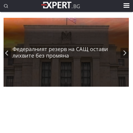
Федералният резерв на САЩ остави
лихвите без промяна