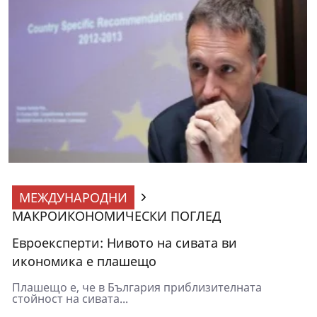
МЕЖДУНАРОДНИ
МАКРОИКОНОМИЧЕСКИ ПОГЛЕД
Евроексперти: Нивото на сивата ви
икономика е плашещо
Плашещо е, че в България приблизителната
стойност нa сивата...