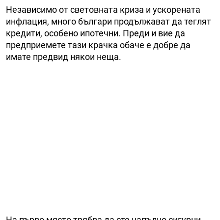
Независимо от световната криза и ускорената
инфлация, много българи продължават да теглят
кредити, особено ипотечни. Преди и вие да
предприемете тази крачка обаче е добре да
имате предвид някои неща.
На първо място трябва да сте напълно сигурни,