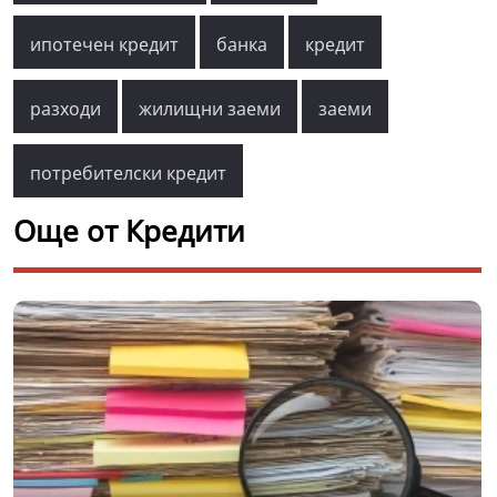
ипотечен кредит
банка
кредит
разходи
жилищни заеми
заеми
потребителски кредит
Още от Кредити