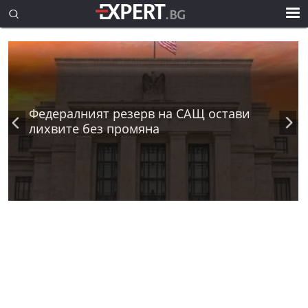
Федералният резерв на САЩ остави
лихвите без промяна