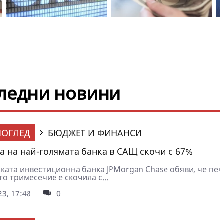
оследни новини
ОГЛЕД
БЮДЖЕТ И ФИНАНСИ
а на най-голямата банка в САЩ скочи с 67%
ката инвестиционна банка JPMorgan Chase обяви, че пе
то тримесечие е скочила с...
3, 17:48
0