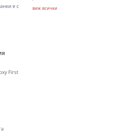
анки e c
виж всички
ия
ху First
та