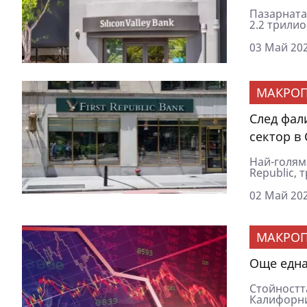
Пaзapнaтa
2.2 тpилиo
03 Май 202
МАКРОП
След фали
сектор в
Най-голям
Republic, 
02 Май 202
МАКРОП
Още една
Стойността
Калифорни