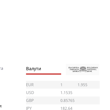
тa
Валути
EUR
1
1.955
USD
1.1535
GBP
0.85765
и
JPY
182.64