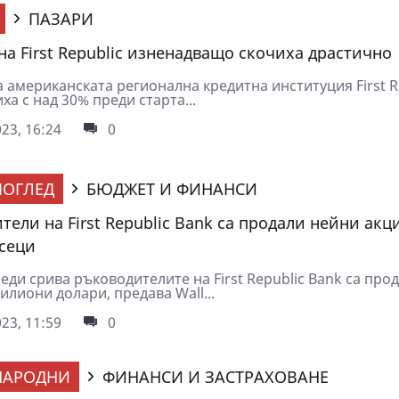
ПАЗАРИ
на First Republic изненадващо скочиха драстично
 американската регионална кредитна институция First R
ха с над 30% преди старта...
23, 16:24
0
ОГЛЕД
БЮДЖЕТ И ФИНАНСИ
тели на First Republic Bank са продали нейни ак
сеци
ди срива ръководителите на First Republic Bank са про
илиони долари, предава Wall...
23, 11:59
0
НАРОДНИ
ФИНАНСИ И ЗАСТРАХОВАНЕ