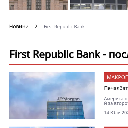
Новини
First Republic Bank
First Republic Bank - п
МАКРОП
Печалбат
Американс
ѝ за второ
14 Юли 202