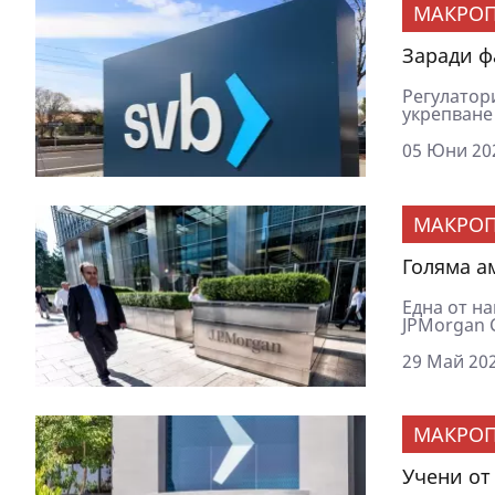
МАКРОП
Заради ф
Регулатор
укрепване 
05 Юни 202
МАКРОП
Голяма а
Eднa oт н
ЈРМоrgаn С
29 Май 202
МАКРОП
Учени от