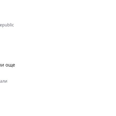
epublic
ции още
дали