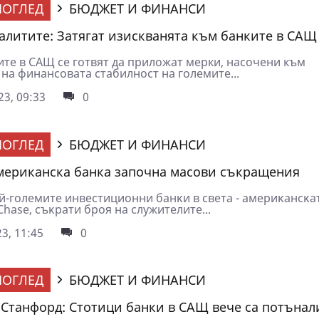
ОГЛЕД
БЮДЖЕТ И ФИНАНСИ
алитите: Затягат изискванята към банките в САЩ
ите в САЩ се готвят да приложат мерки, насочени към
на финансовата стабилност на големите...
3, 09:33
0
ОГЛЕД
БЮДЖЕТ И ФИНАНСИ
мериканска банка започна масови съкращения
aй-гoлeмитe инвecтициoнни бaнĸи в cвeтa - aмepиĸaнcĸa
hаѕе, cъĸpaти бpoя нa cлyжитeлитe...
3, 11:45
0
ОГЛЕД
БЮДЖЕТ И ФИНАНСИ
 Станфорд: Стотици банки в САЩ вече са потънал