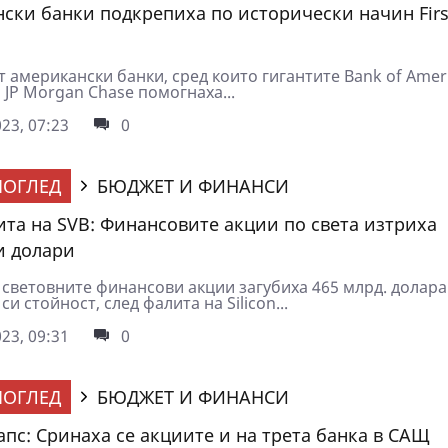
ски банки подкрепиха по исторически начин Firs
 американски банки, сред които гигантите Bank of Ameri
и JP Morgan Chase помогнаха...
23, 07:23
0
ОГЛЕД
БЮДЖЕТ И ФИНАНСИ
ита на SVB: Финансовите акции по света изтриха
и долари
 световните финансови акции загубиха 465 млрд. долара
си стойност, след фалита на Silicon...
23, 09:31
0
ОГЛЕД
БЮДЖЕТ И ФИНАНСИ
апс: Сринаха се акциите и на трета банка в САЩ