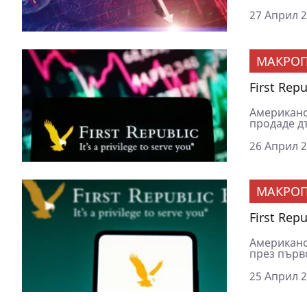
27 Април 2
МАКРОП
First Rep
Американс
продаде д
26 Април 2
МАКРОП
First Rep
Американск
през първо
25 Април 2