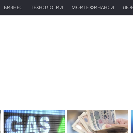
БИЗНЕС
ТЕХНОЛОГИИ
МОИТЕ ФИНАНСИ
ЛЮ