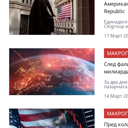
Американ
Republic
Единадесет
Citigroup 
17 Март 20
МАКРОП
След фал
милиард
За два дни
пазарната 
14 Март 20
МАКРОП
Пред кол