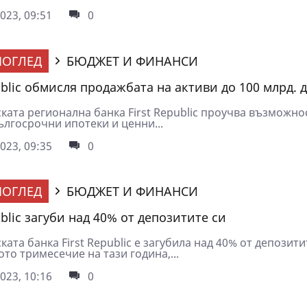
023, 09:51
0
ОГЛЕД
БЮДЖЕТ И ФИНАНСИ
ublic обмисля продажбата на активи до 100 млрд. 
ката регионална банка First Republic проучва възможно
ългосрочни ипотеки и ценни...
023, 09:35
0
ОГЛЕД
БЮДЖЕТ И ФИНАНСИ
ublic загуби над 40% от депозитите си
ата банка First Republic е загубила над 40% от депозити
то тримесечие на тази година,...
023, 10:16
0