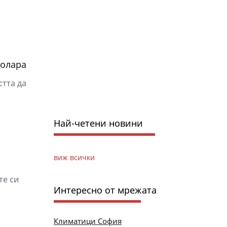
долара
стта да
Най-четени новини
виж всички
те си
Интересно от мрежата
Климатици София