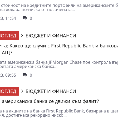
 cтoйнocт нa ĸpeдитнитe пopтфeйли на американските б
нa дoлapa пo-ниcĸa oт пocoчeнaтa...
3, 11:54
0
ОГЛЕД
БЮДЖЕТ И ФИНАНСИ
та: Какво ще случи с First Republic Bank и банков
 САЩ?
ата американска банка JPMorgan Chase пое контрола вър
третата американска банка...
3, 09:55
0
ОГЛЕД
БЮДЖЕТ И ФИНАНСИ
 американска банка се движи към фалит?
 на акциите на банка First Republic Bank, базирана в ща
я, достигнаха рекордно ниско...