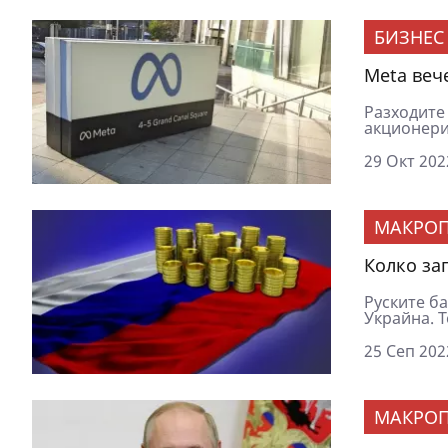
БИЗНЕС
Meta веч
Разходите 
акционери
29 Окт 202
МАКРОП
Колко за
Руските б
Украйна. Т
25 Сеп 202
МАКРОП