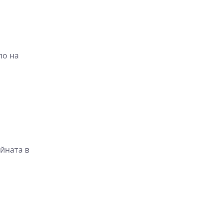
по на
йната в