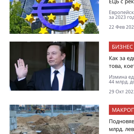
ЕЦБ с рек
Европейск
за 2023 го
22 Фев 202
БИЗНЕС
Как за е
това, ко
Измина ед
44 млрд. д
29 Окт 202
МАКРОП
Подновяв
млрд. лев