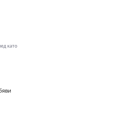
лед като
обяви