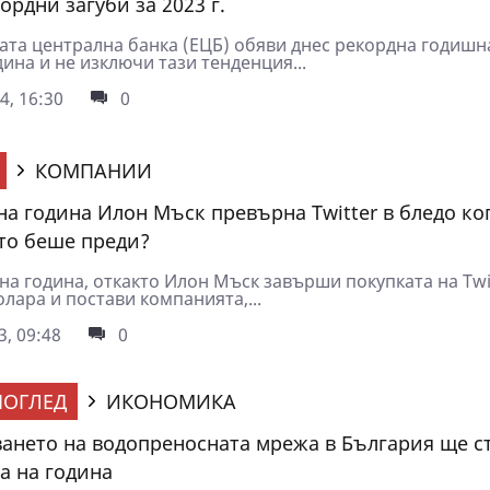
ордни загуби за 2023 г.
ата централна банка (ЕЦБ) обяви днес рекордна годишн
дина и не изключи тази тенденция...
4, 16:30
0
КОМПАНИИ
дна година Илон Мъск превърна Twitter в бледо ко
ето беше преди?
на година, откакто Илон Мъск завърши покупката на Twit
олара и постави компанията,...
3, 09:48
0
ОГЛЕД
ИКОНОМИКА
ането на водопреносната мрежа в България ще ст
а на година