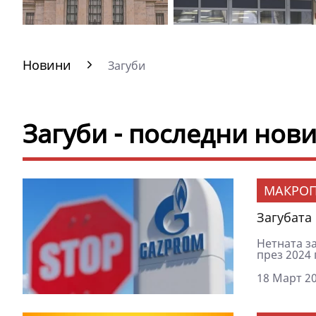
Новини
Загуби
Загуби - последни нов
МАКРОП
Загубата
Нетната з
през 2024 
18 Март 20