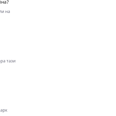
йна?
ли на
ара тази
Марк