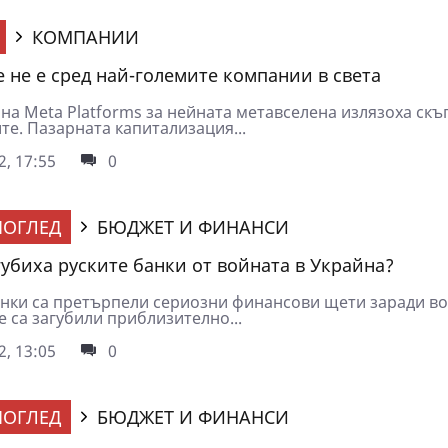
КОМПАНИИ
е не е сред най-големите компании в света
на Meta Platforms за нейната метавселена излязоха скъ
те. Пазарната капитализация...
2, 17:55
0
ОГЛЕД
БЮДЖЕТ И ФИНАНСИ
губиха руските банки от войната в Украйна?
анки са претърпели сериозни финансови щети заради во
е са загубили приблизително...
2, 13:05
0
ОГЛЕД
БЮДЖЕТ И ФИНАНСИ