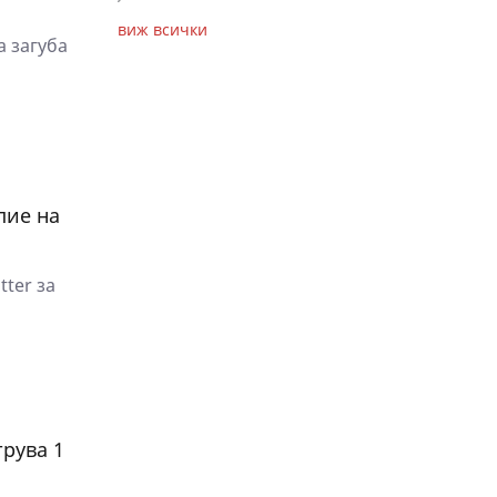
виж всички
а загуба
пие на
ter за
рува 1