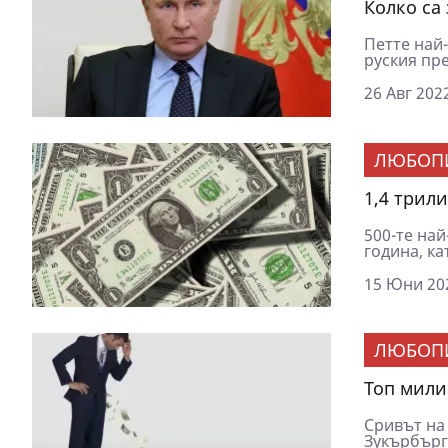
Колко са
Петте най-
руския пре
26 Авг 2022
ЛЮБОП
1,4 трил
500-те най
година, ка
15 Юни 202
ЛЮБОП
Топ мили
Сривът на
Зукърбърг,