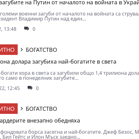
 загубите на Путин от началото на войната в Укра
големи военни загуби от началото на войната са струва
зидент Владимир Путин над един...
, 13:48
0
ИТНО
БОГАТСТВО
иона долара загубиха най-богатите в света
-богати хора в света са загубили общо 1,4 трилиона дол
то само в понеделник загубите...
2, 12:45
0
ИТНО
БОГАТСТВО
ардерите внезапно обедняха
 фондовата борса засегна и най-богатите. Джеф Безос, 
 Бил Гейтс и Илон Мъск заедно...