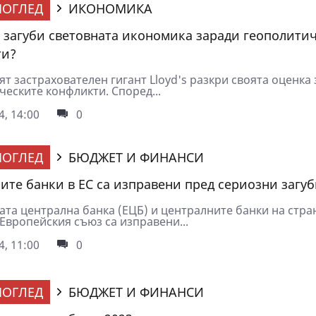
ОГЛЕД
ИКОНОМИКА
 загуби световната икономика заради геополити
ти?
т застрахователен гигант Lloyd's разкри своята оценка 
ческите конфликти. Според...
4, 14:00
0
ОГЛЕД
БЮДЖЕТ И ФИНАНСИ
ите банки в ЕС са изправени пред сериозни загу
ата централна банка (ЕЦБ) и централните банки на стра
Европейския съюз са изправени...
4, 11:00
0
ОГЛЕД
БЮДЖЕТ И ФИНАНСИ