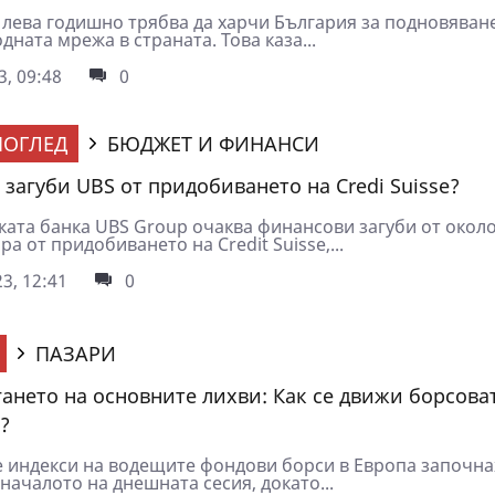
 лева годишно трябва да харчи България за подновяван
ната мрежа в страната. Това каза...
3, 09:48
0
ОГЛЕД
БЮДЖЕТ И ФИНАНСИ
 загуби UBS от придобиването на Credi Suisse?
ата банка UBS Group очаква финансови загуби от около
ра от придобиването на Credit Suisse,...
3, 12:41
0
ПАЗАРИ
гането на основните лихви: Как се движи борсова
?
 индекси на водещите фондови борси в Европа започна
началото на днешната сесия, докато...