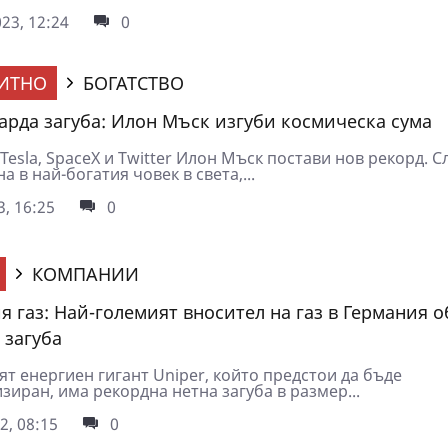
23, 12:24
0
ИТНО
БОГАТСТВО
арда загуба: Илон Мъск изгуби космическа сума
esla, SpaceX и Twitter Илон Мъск постави нов рекорд. С
а в най-богатия човек в света,...
3, 16:25
0
КОМПАНИИ
ия газ: Най-големият вносител на газ в Германия 
 загуба
т енергиен гигант Uniper, който предстои да бъде
иран, има рекордна нетна загуба в размер...
2, 08:15
0