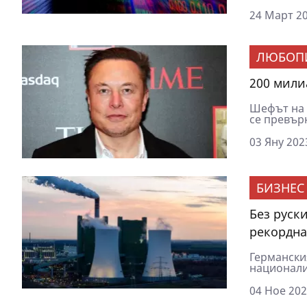
24 Март 20
ЛЮБОП
200 мили
Шефът на T
се превърн
03 Яну 202
БИЗНЕС
Без руск
рекордна
Германския
национализ
04 Ное 202