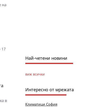
е на
 17
Най-четени новини
виж всички
та
Интересно от мрежата
ха в
Климатици София