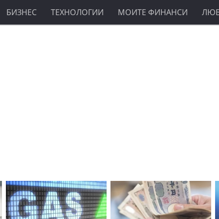
БИЗНЕС
ТЕХНОЛОГИИ
МОИТЕ ФИНАНСИ
ЛЮ