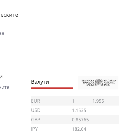
ческите
за
би
Валути
ните
EUR
1
1.955
USD
1.1535
GBP
0.85765
JPY
182.64