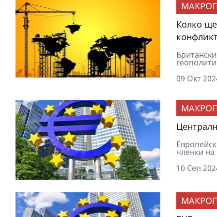
МАКРОП
Колко ще
конфлик
Британския
геополити
09 Окт 202
МАКРОП
Централн
Европейск
членки на 
10 Сеп 202
МАКРОП