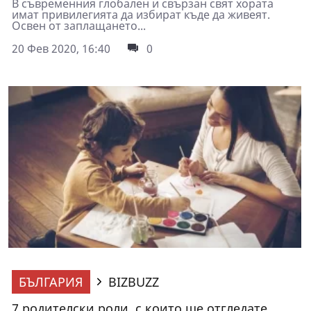
В съвременния глобален и свързан свят хората
имат привилегията да избират къде да живеят.
Освен от заплащането...
20 Фев 2020, 16:40
0
БЪЛГАРИЯ
BIZBUZZ
7 родителски роли, с които ще отгледате