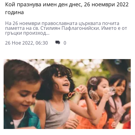
Кой празнува имен ден днес, 26 ноември 2022
година
На 26 ноември православната църквата почита
паметта на св. Стилиян Пафлагонийски. Името е от
гръцки произход...
26 Ное 2022, 06:30
0