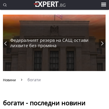
Федералният резерв на САЩ остави
лихвите без промяна
богати
Новини
богати - последни новини