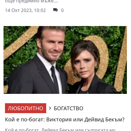
още предимно мъже....
14 Окт 2023, 10:02
0
ЛЮБОПИТНО
БОГАТСТВО
Кой е по-богат: Виктория или Дейвид Бекъм?
Кой е по-богат, Дейвид Бекъм или съпругата му