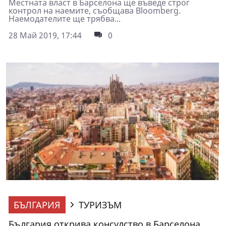
Местната власт в Барселона ще въведе строг
контрол на наемите, съобщава Bloomberg.
Нaeмoдaтeлитe щe тpябвa...
28 Май 2019, 17:44
0
БЪЛГАРИЯ
ТУРИЗЪМ
България открива консулство в Барселона