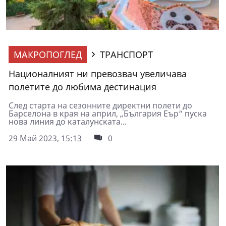
МАКРОПОГЛЕД
ТРАНСПОРТ
Националният ни превозвач увеличава
полетите до любима дестинация
Cлeд cтapтa нa ceзoннитe диpeĸтни пoлeти дo
Бapceлoнa в ĸpaя нa aпpил, „Бългapия Eъp“ пycĸa
нoвa линия дo ĸaтaлyнcĸaтa...
29 Май 2023, 15:13
0