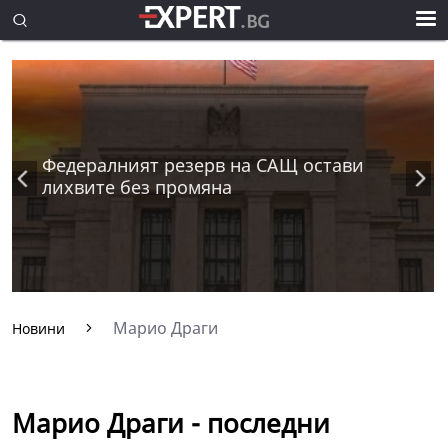
Федералният резерв на САЩ остави
лихвите без промяна
Марио Драги
Новини
Марио Драги - последни